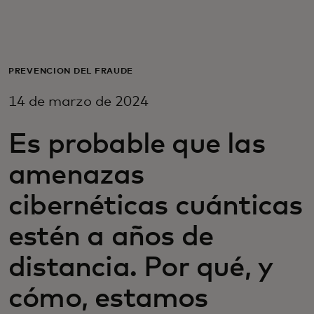
Para ti
Para empresas
PREVENCIÓN DEL FRAUDE
14 de marzo de 2024
Para el mundo
Es probable que las
Para innovadores
amenazas
cibernéticas cuánticas
Noticias y tendencias
estén a años de
distancia. Por qué, y
cómo, estamos