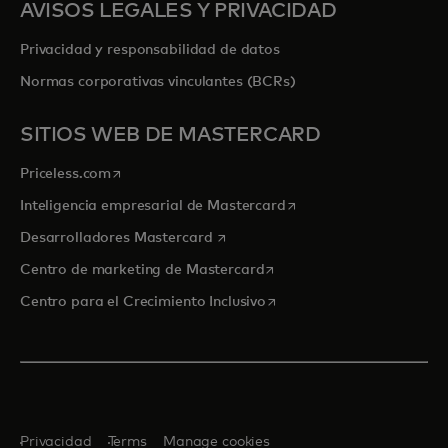
AVISOS LEGALES Y PRIVACIDAD
Privacidad y responsabilidad de datos
Normas corporativas vinculantes (BCRs)
SITIOS WEB DE MASTERCARD
se abre en una pestaña nueva
Priceless.com
se abre en una pestaña
Inteligencia empresarial de Mastercard
se abre en una pestaña nueva
Desarrolladores Mastercard
se abre en una pestaña nu
Centro de marketing de Mastercard
se abre en una pestaña nu
Centro para el Crecimiento Inclusivo
Privacidad
Terms
Manage cookies