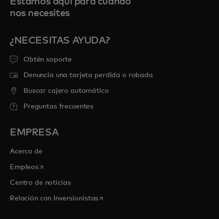
Estamos aquí para cuando
nos necesites
¿NECESITAS AYUDA?
Obtén soporte
Denuncia una tarjeta perdida o robada
Buscar cajero automático
Preguntas frecuentes
EMPRESA
Acerca de
se abre en una pestaña nueva
Empleos
Centro de noticias
se abre en una pestaña nueva
Relación con Inversionistas