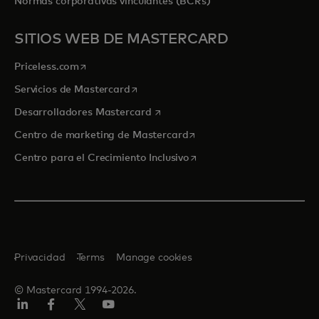
Normas corporativas vinculantes (BCRs)
SITIOS WEB DE MASTERCARD
se abre en una pestaña nueva
Priceless.com
se abre en una pestaña nueva
Servicios de Mastercard
se abre en una pestaña nueva
Desarrolladores Mastercard
se abre en una pestaña nu
Centro de marketing de Mastercard
se abre en una pestaña nu
Centro para el Crecimiento Inclusivo
Privacidad
Terms
Manage cookies
© Mastercard 1994-2026.
LinkedIn
Facebook
Twitter/X
YouTube