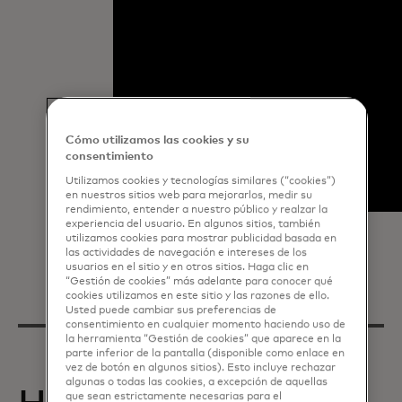
Cómo utilizamos las cookies y su
consentimiento
Utilizamos cookies y tecnologías similares (“cookies”)
en nuestros sitios web para mejorarlos, medir su
rendimiento, entender a nuestro público y realzar la
experiencia del usuario. En algunos sitios, también
utilizamos cookies para mostrar publicidad basada en
las actividades de navegación e intereses de los
usuarios en el sitio y en otros sitios. Haga clic en
“Gestión de cookies” más adelante para conocer qué
cookies utilizamos en este sitio y las razones de ello.
Usted puede cambiar sus preferencias de
consentimiento en cualquier momento haciendo uso de
la herramienta “Gestión de cookies” que aparece en la
parte inferior de la pantalla (disponible como enlace en
vez de botón en algunos sitios). Esto incluye rechazar
algunas o todas las cookies, a excepción de aquellas
que sean estrictamente necesarias para el