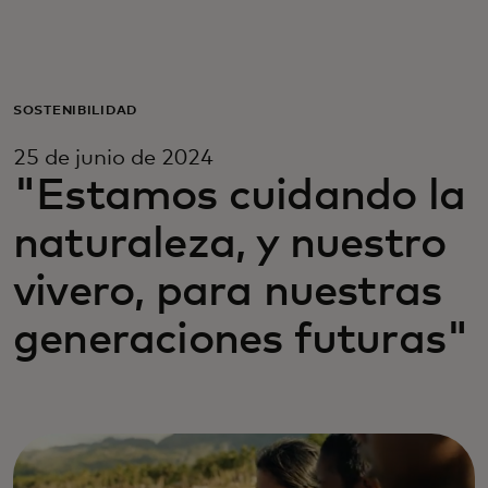
Para ti
Para empresas
SOSTENIBILIDAD
25 de junio de 2024
Para el mundo
"Estamos cuidando la
naturaleza, y nuestro
Para innovadores
vivero, para nuestras
Noticias y tendencias
generaciones futuras"