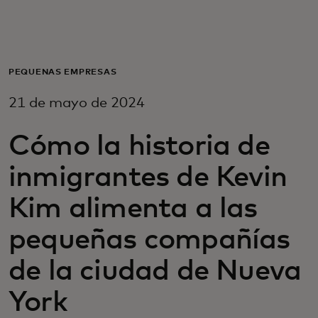
Para ti
Para empresas
PEQUEÑAS EMPRESAS
21 de mayo de 2024
Para el mundo
Cómo la historia de
Para innovadores
inmigrantes de Kevin
Kim alimenta a las
Noticias y tendencias
pequeñas compañías
de la ciudad de Nueva
York