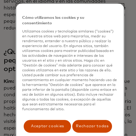
servicios, en el idioma y en las comunidades
históricamente desatendidas, y que no tuvieran que
esperar siete años como mis padres para tener una
Cómo utilizamos las cookies y su
pequeña compañía exitosa, que tal vez pudieran
consentimiento
reducir ese tiempo a la mitad.
Utilizamos cookies y tecnologías similares (“cookies”)
en nuestros sitios web para mejorarlos, medir su
rendimiento, entender a nuestro público y realzar la
experiencia del usuario. En algunos sitios, también
¿Qué está escuchando de las
utilizamos cookies para mostrar publicidad basada en
las actividades de navegación e intereses de los
pequeñas compañías hoy, hay más
usuarios en el sitio y en otros sitios. Haga clic en
“Gestión de cookies” más adelante para conocer qué
optimismo desde la pandemia?
cookies utilizamos en este sitio y las razones de ello.
Usted puede cambiar sus preferencias de
consentimiento en cualquier momento haciendo uso de
Kim:
Una de las mejores partes de este trabajo es que
la herramienta “Gestión de cookies” que aparece en la
puedo ir a todos los barrios comerciales de todos los
parte inferior de la pantalla (disponible como enlace en
condados en tantos vecindarios. Me encontré con el
vez de botón en algunos sitios). Esto incluye rechazar
algunas o todas las cookies, a excepción de aquellas
propietario de una pequeña compañía, una panadería
que sean estrictamente necesarias para el
haitiana en Queens que abrió durante la pandemia. El
funcionamiento del sitio.
hecho de que les estuviera yendo muy bien cuando los
visité te dice algo, ¿verdad? La historia, la resiliencia, la
Aceptar cookies
Rechazar todas
esperanza de los neoyorquinos que vienen aquí con
muy poco y comienzan un pequeño negocio y no solo