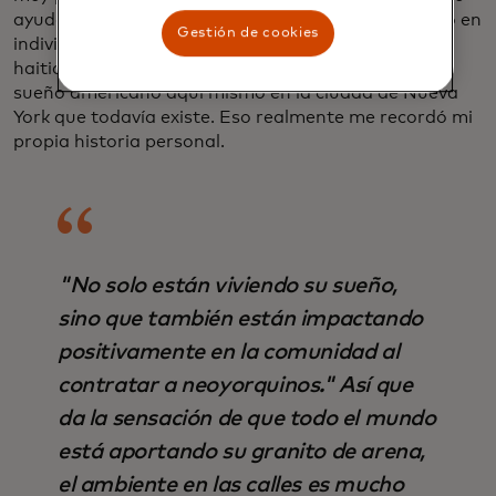
ayudan a su propia familia, pero sé que ese negocio en
Gestión de cookies
individuo estaba retribuyendo a la comunidad
haitiano-estadounidense. Y así es ese ciclo, vivir el
sueño americano aquí mismo en la ciudad de Nueva
York que todavía existe. Eso realmente me recordó mi
propia historia personal.
"No solo están viviendo su sueño,
sino que también están impactando
positivamente en la comunidad al
contratar a neoyorquinos." Así que
da la sensación de que todo el mundo
está aportando su granito de arena,
el ambiente en las calles es mucho