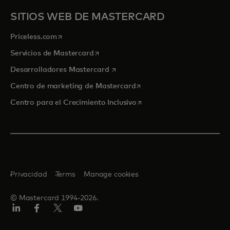
SITIOS WEB DE MASTERCARD
se abre en una pestaña nueva
Priceless.com
se abre en una pestaña nueva
Servicios de Mastercard
se abre en una pestaña nueva
Desarrolladores Mastercard
se abre en una pestaña nu
Centro de marketing de Mastercard
se abre en una pestaña nu
Centro para el Crecimiento Inclusivo
Privacidad
Terms
Manage cookies
© Mastercard 1994-2026.
LinkedIn
Facebook
Twitter/X
YouTube