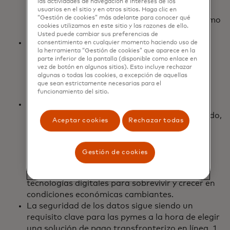
las actividades de navegación e intereses de los
plazo en el bienestar de los consumidores. El
usuarios en el sitio y en otros sitios. Haga clic en
“Gestión de cookies” más adelante para conocer qué
76% no pudo mantener de alguna manera como
cookies utilizamos en este sitio y las razones de ello.
resultado de un pago atrasado o fallido.
Usted puede cambiar sus preferencias de
Las pymes son cada vez más globales, lo que
consentimiento en cualquier momento haciendo uso de
la herramienta “Gestión de cookies” que aparece en la
genera la necesidad de soluciones de pago
parte inferior de la pantalla (disponible como enlace en
transfronterizas rápidas y seguras.
vez de botón en algunos sitios). Esto incluye rechazar
algunas o todas las cookies, a excepción de aquellas
que sean estrictamente necesarias para el
funcionamiento del sitio.
El 50% de las pymes realizan más negocios a
nivel internacional que en 2021. Como resultado,
Aceptar cookies
Rechazar todas
el 65% tiene la intención de buscar más
proveedores, socios y trabajadores a nivel
mundial para que las operaciones comerciales
Gestión de cookies
sean más estables. Y la mayoría de las pymes
también están aumentando su inversión en
tecnologías digitales para sobrevivir y crecer en
condiciones económicas cambiantes.
La seguridad de los datos sigue siendo un
requisito clave para las pymes a la hora de elegir
una solución de pago transfronterizo en línea. 1