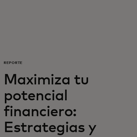
Para ti
Para empresas
Para el mundo
REPORTE
Para innovadores
Maximiza tu
Noticias y tendencias
potencial
financiero:
Estrategias y