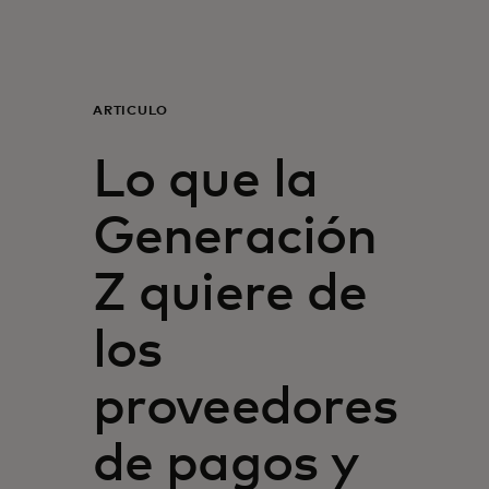
Para ti
Para empresas
ARTÍCULO
Lo que la
Para el mundo
Generación
Para innovadores
Z quiere de
Noticias y tendencias
los
proveedores
de pagos y