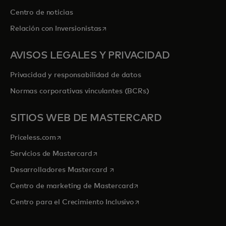
Centro de noticias
se abre en una pestaña nueva
Relación con Inversionistas
AVISOS LEGALES Y PRIVACIDAD
Privacidad y responsabilidad de datos
Normas corporativas vinculantes (BCRs)
SITIOS WEB DE MASTERCARD
se abre en una pestaña nueva
Priceless.com
se abre en una pestaña nueva
Servicios de Mastercard
se abre en una pestaña nueva
Desarrolladores Mastercard
se abre en una pestaña nu
Centro de marketing de Mastercard
se abre en una pestaña nu
Centro para el Crecimiento Inclusivo