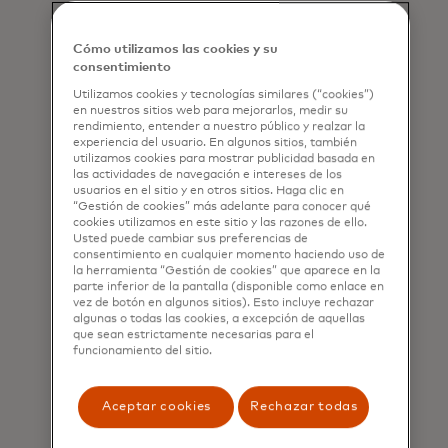
gastos. Están más dispuestos a
disputar una compra con su tarjeta
Cómo utilizamos las cookies y su
de pago por problemas
consentimiento
relacionados con el servicio o
Utilizamos cookies y tecnologías similares (“cookies”)
porque no reconocen una
en nuestros sitios web para mejorarlos, medir su
transacción en su estado de
rendimiento, entender a nuestro público y realzar la
experiencia del usuario. En algunos sitios, también
cuenta, disputas conocidas como
utilizamos cookies para mostrar publicidad basada en
se abre en una pestaña
fraude de primera parte
o fraude
las actividades de navegación e intereses de los
amistoso.
usuarios en el sitio y en otros sitios. Haga clic en
“Gestión de cookies” más adelante para conocer qué
cookies utilizamos en este sitio y las razones de ello.
De hecho, el 42% de los afiliados a
Usted puede cambiar sus preferencias de
la Generación Z encuestados
consentimiento en cualquier momento haciendo uso de
dijeron que están dispuestos a
la herramienta “Gestión de cookies” que aparece en la
parte inferior de la pantalla (disponible como enlace en
participar en fraudes de primera
vez de botón en algunos sitios). Esto incluye rechazar
se abre en una pestaña nu
parte,
según Fortune
. Eso fue
algunas o todas las cookies, a excepción de aquellas
que sean estrictamente necesarias para el
significativamente más alto que
funcionamiento del sitio.
otras generaciones, con solo el
22% de los Millennials diciendo que
lo harían. Este alto nivel de
Aceptar cookies
Rechazar todas
comodidad con el fraude de
primera parte sugiere que los