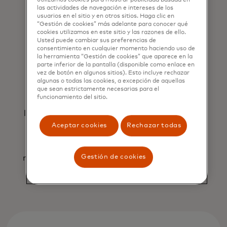
utilizamos cookies para mostrar publicidad basada en
las actividades de navegación e intereses de los
usuarios en el sitio y en otros sitios. Haga clic en
“Gestión de cookies” más adelante para conocer qué
cookies utilizamos en este sitio y las razones de ello.
Usted puede cambiar sus preferencias de
consentimiento en cualquier momento haciendo uso de
Interoperabilidad
la herramienta “Gestión de cookies” que aparece en la
parte inferior de la pantalla (disponible como enlace en
El uso de tokens requiere el establecimiento
vez de botón en algunos sitios). Esto incluye rechazar
de parámetros, reglas y estándares que
algunas o todas las cookies, a excepción de aquellas
que sean estrictamente necesarias para el
determinen cómo se puede usar el token.
funcionamiento del sitio.
Además, la estructura (el formato y la
longitud de los datos) de un token también se
puede estandarizar, lo que garantiza que el
Aceptar cookies
Rechazar todas
token se pueda emplear en todas las
plataformas (como dispositivos y
Gestión de cookies
navegadores) y ecosistemas (físicos, comercio
electrónico, Web3).