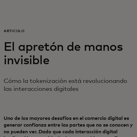
Para ti
Para empresas
ARTÍCULO
El apretón de manos
Para el mundo
invisible
Para innovadores
Cómo la tokenización está revolucionando
las interacciones digitales
Noticias y tendencias
Uno de los mayores desafíos en el comercio digital es
generar confianza entre las partes que no se conocen y
no pueden ver. Dado que cada interacción digital