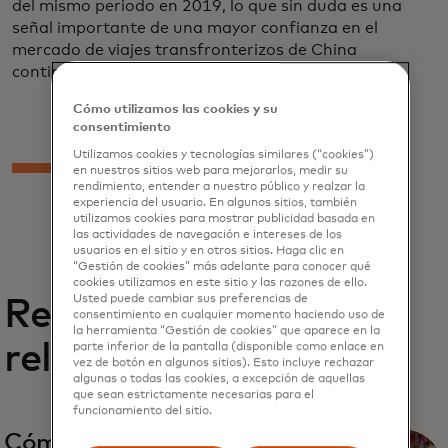
del mismo periodo en 2019, lo que sin duda es una
señal importante de una mayor confianza en el
mercado de viajes transfronterizos de China
continental.
Cómo utilizamos las cookies y su
consentimiento
Utilizamos cookies y tecnologías similares (“cookies”)
en nuestros sitios web para mejorarlos, medir su
rendimiento, entender a nuestro público y realzar la
experiencia del usuario. En algunos sitios, también
utilizamos cookies para mostrar publicidad basada en
las actividades de navegación e intereses de los
usuarios en el sitio y en otros sitios. Haga clic en
“Gestión de cookies” más adelante para conocer qué
cookies utilizamos en este sitio y las razones de ello.
Usted puede cambiar sus preferencias de
Reportes
consentimiento en cualquier momento haciendo uso de
la herramienta “Gestión de cookies” que aparece en la
relacionados
parte inferior de la pantalla (disponible como enlace en
vez de botón en algunos sitios). Esto incluye rechazar
algunas o todas las cookies, a excepción de aquellas
que sean estrictamente necesarias para el
funcionamiento del sitio.
se abre en una pestaña nueva
Cómo hacer que el turismo