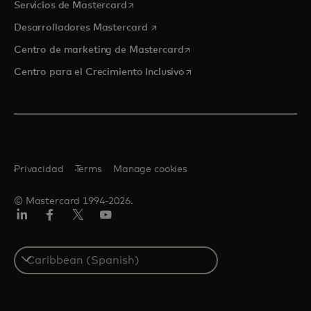
se abre en una pestaña nueva
Servicios de Mastercard
se abre en una pestaña nueva
Desarrolladores Mastercard
se abre en una pestaña nu
Centro de marketing de Mastercard
se abre en una pestaña nu
Centro para el Crecimiento Inclusivo
Privacidad
Terms
Manage cookies
© Mastercard 1994-2026.
LinkedIn
Facebook
Twitter/X
YouTube
Select
a
country