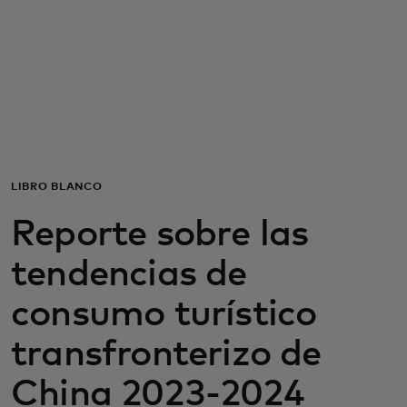
Para ti
Para empresas
Para el mundo
LIBRO BLANCO
Para innovadores
Reporte sobre las
tendencias de
Noticias y tendencias
consumo turístico
transfronterizo de
China 2023-2024