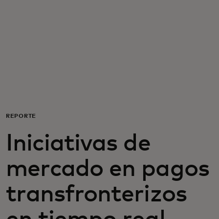
Para ti
Para empresas
Para el mundo
Para innovadores
REPORTE
Iniciativas de
Noticias y tendencias
mercado en pagos
transfronterizos