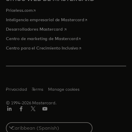
se abre en una pestaña nueva
Priceless.com
se abre en una pestaña
Inteligencia empresarial de Mastercard
se abre en una pestaña nueva
Desarrolladores Mastercard
se abre en una pestaña nu
Centro de marketing de Mastercard
se abre en una pestaña nu
Centro para el Crecimiento Inclusivo
Privacidad
Terms
Manage cookies
© 1994-2026 Mastercard.
LinkedIn
Facebook
Twitter/X
YouTube
Select
a