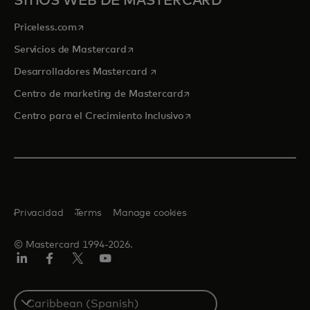
SITIOS WEB DE MASTERCARD
se abre en una pestaña nueva
Priceless.com
se abre en una pestaña nueva
Servicios de Mastercard
se abre en una pestaña nueva
Desarrolladores Mastercard
se abre en una pestaña nu
Centro de marketing de Mastercard
se abre en una pestaña nu
Centro para el Crecimiento Inclusivo
Privacidad
Terms
Manage cookies
© Mastercard 1994-2026.
LinkedIn
Facebook
Twitter/X
YouTube
Select
a