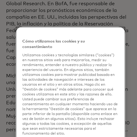
Global Research. En BofA, fue responsable de
proporcionar los pronósticos económicos de la
compañía en EE. UU., incluidas las perspectivas del
PIB, la inflación y la política de la Reservación
Federal. La investigación de Michelle se centra en la
salud del consumidor, basar en una variedad de
Cómo utilizamos las cookies y su
fuentes de datos de alta frecuencia. Anteriormente,
consentimiento
fue economista sénior de EE. UU. en Barclays
Utilizamos cookies y tecnologías similares (“cookies”)
Capital y comenzó su carrera en el equipo de
en nuestros sitios web para mejorarlos, medir su
economía de EE. UU. en Lehman Brothers.
rendimiento, entender a nuestro público y realzar la
experiencia del usuario. En algunos sitios, también
utilizamos cookies para mostrar publicidad basada en
Michelle obtuvo una licenciatura (con honores) y
las actividades de navegación e intereses de los
una maestría, ambas en economía, en la
usuarios en el sitio y en otros sitios. Haga clic en
Universidad de Boston. En 2023, Michelle recibió un
“Gestión de cookies” más adelante para conocer qué
cookies utilizamos en este sitio y las razones de ello.
premio Visionary Award del Consejo para la
Usted puede cambiar sus preferencias de
Educación Económica. Michelle también fue
consentimiento en cualquier momento haciendo uso de
nombrada Estrella Emergente por el Foro de
la herramienta “Gestión de cookies” que aparece en la
parte inferior de la pantalla (disponible como enlace en
Mujeres para la Economía y la Sociedad en 2012 y
vez de botón en algunos sitios). Esto incluye rechazar
reconocida por la revista Forbes como una de las 30
algunas o todas las cookies, a excepción de aquellas
que sean estrictamente necesarias para el
personas menores de 30 años en finanzas en 2011.
funcionamiento del sitio.