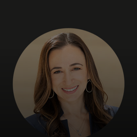
Para ti
Para empresas
Para el mundo
Para innovadores
Noticias y tendencias