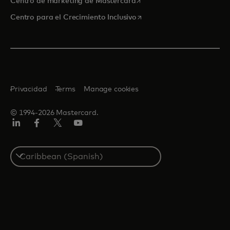
se abre en una pestaña nu
Centro de marketing de Mastercard
se abre en una pestaña nu
Centro para el Crecimiento Inclusivo
Privacidad
Terms
Manage cookies
© 1994-2026 Mastercard.
LinkedIn
Facebook
Twitter/X
YouTube
Select
a
country