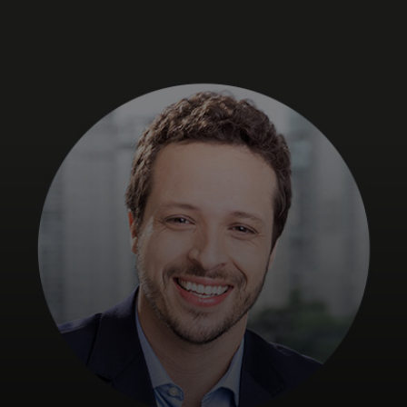
Para ti
Para empresas
Para el mundo
Para innovadores
Noticias y tendencias