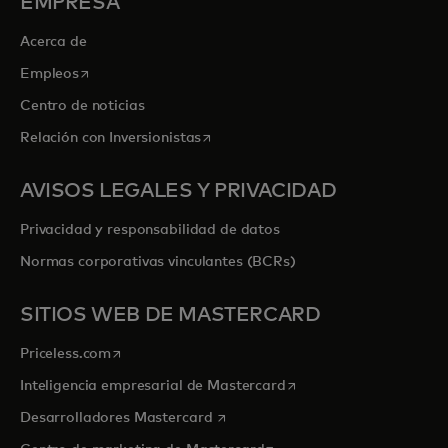
EMPRESA
Acerca de
se abre en una pestaña nueva
Empleos
Centro de noticias
se abre en una pestaña nueva
Relación con Inversionistas
AVISOS LEGALES Y PRIVACIDAD
Privacidad y responsabilidad de datos
Normas corporativas vinculantes (BCRs)
SITIOS WEB DE MASTERCARD
se abre en una pestaña nueva
Priceless.com
se abre en una pestaña
Inteligencia empresarial de Mastercard
se abre en una pestaña nueva
Desarrolladores Mastercard