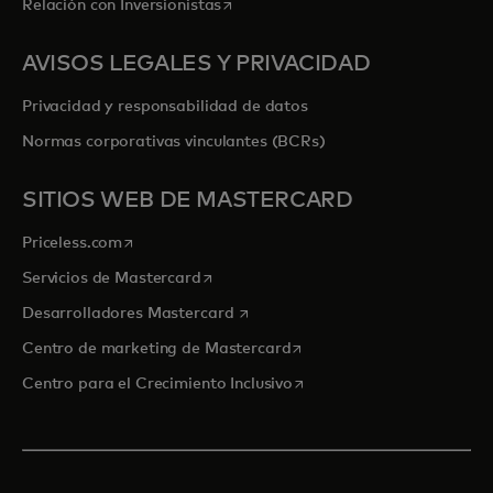
se abre en una pestaña nueva
Relación con Inversionistas
AVISOS LEGALES Y PRIVACIDAD
Privacidad y responsabilidad de datos
Normas corporativas vinculantes (BCRs)
SITIOS WEB DE MASTERCARD
se abre en una pestaña nueva
Priceless.com
se abre en una pestaña nueva
Servicios de Mastercard
se abre en una pestaña nueva
Desarrolladores Mastercard
se abre en una pestaña nu
Centro de marketing de Mastercard
se abre en una pestaña nu
Centro para el Crecimiento Inclusivo