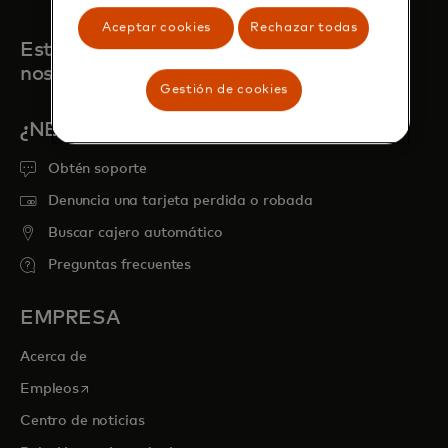
Aceptar cookies
Rechazar todas
Estamos aquí para cuando
nos necesites
Gestión de cookies
¿NECESITAS AYUDA?
Obtén soporte
Denuncia una tarjeta perdida o robada
Buscar cajero automático
Preguntas frecuentes
EMPRESA
Acerca de
se abre en una pestaña nueva
Empleos
Centro de noticias