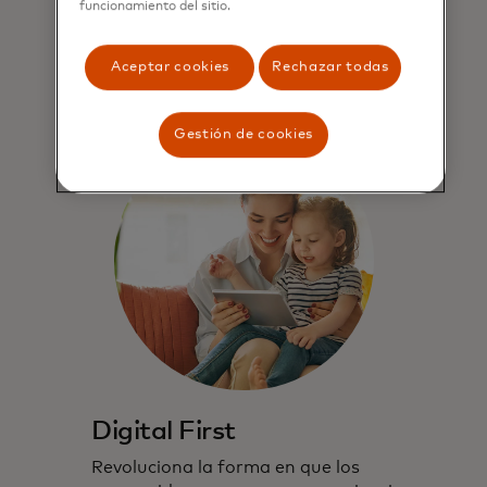
funcionamiento del sitio.
Explora
Aceptar cookies
Rechazar todas
Gestión de cookies
Digital First
Revoluciona la forma en que los