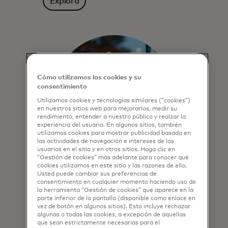
Explora
Cómo utilizamos las cookies y su
consentimiento
Utilizamos cookies y tecnologías similares (“cookies”)
en nuestros sitios web para mejorarlos, medir su
rendimiento, entender a nuestro público y realzar la
experiencia del usuario. En algunos sitios, también
utilizamos cookies para mostrar publicidad basada en
las actividades de navegación e intereses de los
usuarios en el sitio y en otros sitios. Haga clic en
“Gestión de cookies” más adelante para conocer qué
cookies utilizamos en este sitio y las razones de ello.
Cuotas
Usted puede cambiar sus preferencias de
consentimiento en cualquier momento haciendo uso de
la herramienta “Gestión de cookies” que aparece en la
Nuestros programas de cuotas y
parte inferior de la pantalla (disponible como enlace en
pago posterior proporcionan una
vez de botón en algunos sitios). Esto incluye rechazar
mayor flexibilidad para emisores,
algunas o todas las cookies, a excepción de aquellas
que sean estrictamente necesarias para el
Comercio y consumidores.