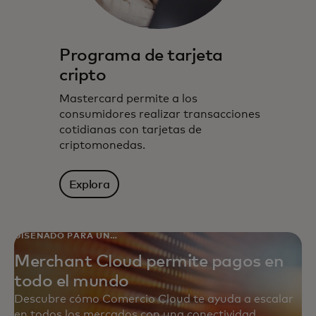
Programa de tarjeta
cripto
Mastercard permite a los
consumidores realizar transacciones
cotidianas con tarjetas de
criptomonedas.
Explora
DISEÑADO PARA UN
ALCANCE GLOBAL
Merchant Cloud permite pagos en
todo el mundo
Descubre cómo Comercio Cloud te ayuda a escalar
en todos los mercados con una conectividad