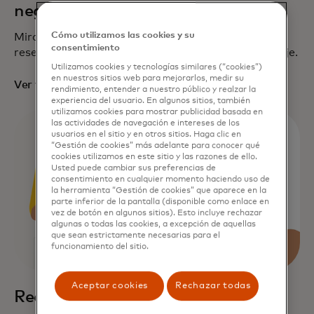
negocios
Cómo utilizamos las cookies y su
Mira cómo las tarjetas virtuales pueden facilitar la
consentimiento
reservación de viajes y el pago de los gastos de viaje.
Utilizamos cookies y tecnologías similares (“cookies”)
en nuestros sitios web para mejorarlos, medir su
se abre en una pestaña nueva
Ver video
rendimiento, entender a nuestro público y realzar la
experiencia del usuario. En algunos sitios, también
utilizamos cookies para mostrar publicidad basada en
Los departamentos como cuentas por
las actividades de navegación e intereses de los
pagar, cuentas por cobrar, adquisiciones y
usuarios en el sitio y en otros sitios. Haga clic en
“Gestión de cookies” más adelante para conocer qué
gestión de viajes pueden beneficiarse.
cookies utilizamos en este sitio y las razones de ello.
Usted puede cambiar sus preferencias de
consentimiento en cualquier momento haciendo uso de
la herramienta “Gestión de cookies” que aparece en la
parte inferior de la pantalla (disponible como enlace en
vez de botón en algunos sitios). Esto incluye rechazar
algunas o todas las cookies, a excepción de aquellas
que sean estrictamente necesarias para el
funcionamiento del sitio.
Aceptar cookies
Rechazar todas
Realiza pagos móviles