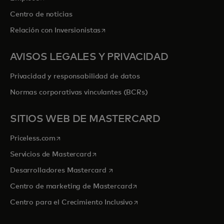
Centro de noticias
se abre en una pestaña nueva
Relación con Inversionistas
AVISOS LEGALES Y PRIVACIDAD
Privacidad y responsabilidad de datos
Normas corporativas vinculantes (BCRs)
SITIOS WEB DE MASTERCARD
se abre en una pestaña nueva
Priceless.com
se abre en una pestaña nueva
Servicios de Mastercard
se abre en una pestaña nueva
Desarrolladores Mastercard
se abre en una pestaña nu
Centro de marketing de Mastercard
se abre en una pestaña nu
Centro para el Crecimiento Inclusivo