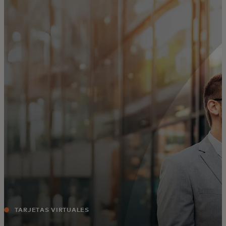
Para ti
Para empresas
Para el mundo
Para innovadores
Noticias y tendencias
TARJETAS VIRTUALES