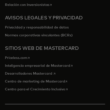
se abre en una pestaña nueva
Relación con Inversionistas
AVISOS LEGALES Y PRIVACIDAD
Privacidad y responsabilidad de datos
Normas corporativas vinculantes (BCRs)
SITIOS WEB DE MASTERCARD
se abre en una pestaña nueva
Priceless.com
se abre en una pestaña
Inteligencia empresarial de Mastercard
se abre en una pestaña nueva
Desarrolladores Mastercard
se abre en una pestaña nu
Centro de marketing de Mastercard
se abre en una pestaña nu
Centro para el Crecimiento Inclusivo