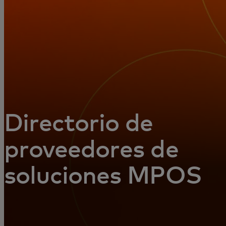
Para ti
Para empresas
Para el mundo
Para innovadores
Directorio de
proveedores de
Noticias y tendencias
soluciones MPOS