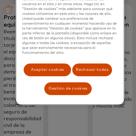
usuarios en el sitio y en otros sitios. Haga clic en
“Gestión de cookies” más adelante para conocer qué
cookies utilizamos en este sitio y las razones de ello.
Protección de
Concierge‎
Servicios de
Usted puede cambiar sus preferencias de
consentimiento en cualquier momento haciendo uso de
equipaje‎
asistencia en
Proporciona
la herramienta “Gestión de cookies” que aparece en la
asistencia
viaje
Reembolsa a los
parte inferior de la pantalla (disponible como enlace en
personal,
titulares de
vez de botón en algunos sitios). Esto incluye rechazar
Proporciona
algunas o todas las cookies, a excepción de aquellas
incluyendo
tarjetas cuando
información
que sean estrictamente necesarias para el
recomendaciones
el equipaje
sobre el destino
funcionamiento del sitio.
y reservaciones
documentado
antes del viaje,
para
para viajar se
referencias de
Aceptar cookies
Rechazar todas
restaurantes,
demora o se
remisión médica
viajes, hoteles y
pierde durante
y legal en caso
entretenimiento.
el trayecto. Los
de urgencia,
Gestión de cookies
beneficios
seguimiento de
exceden la
equipaje perdido
cobertura del
y mucho más.‎
seguro de
responsabilidad
civil de la
empresa de