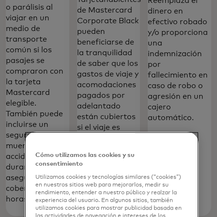
Reemplaza el
o parálisis al
de Mastercard
dinero en
viajar en un
Corporate Black
efectivo robado
medio de
pueden
y/o proporciona
transporte
beneficiarse de
una
común si los
la tranquilidad
indemnización
pasajes se
de saber que los
por
compraron con
gastos de viaje y
fallecimiento en
la tarjeta
acomodaciones
caso de robo o
Mastercard
pagados por
agresión en un
elegible.
adelantado
cajero
También puede
están cubiertos
automático.‎
incluirse un
si el viaje es
seguro de
repentinamente
muerte
cancelado o hay
Cómo utilizamos las cookies y su
accidental
demoras.‎
consentimiento
durante el viaje
asegurado, con
Utilizamos cookies y tecnologías similares (“cookies”)
en nuestros sitios web para mejorarlos, medir su
cobertura las 24
rendimiento, entender a nuestro público y realzar la
horas.‎
experiencia del usuario. En algunos sitios, también
utilizamos cookies para mostrar publicidad basada en
las actividades de navegación e intereses de los