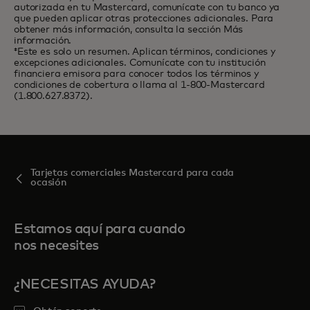
autorizada en tu Mastercard, comunícate con tu banco ya
que pueden aplicar otras protecciones adicionales. Para
obtener más información, consulta la sección Más
información.
‡Este es solo un resumen. Aplican términos, condiciones y
excepciones adicionales. Comunícate con tu institución
financiera emisora para conocer todos los términos y
condiciones de cobertura o llama al 1-800-Mastercard
(1.800.627.8372).
Tarjetas comerciales Mastercard para cada
ocasión
Estamos aquí para cuando
nos necesites
¿NECESITAS AYUDA?