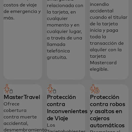
incendio
costos de viaje
relacionada con
accidental
de emergencia y
la tarjeta, en
cuando el titular
más.
cualquier
de la tarjeta
momento y en
inicia y paga
cualquier lugar,
toda la
a través de una
transacción de
llamada
alquiler con la
telefónica
tarjeta
gratuita.
Mastercard
elegible.
MasterTravel
Protección
Protección
contra
contra robos
Ofrece
cobertura
Inconvenientes
y asaltos en
Protege tu negocio. Prepárate para lo
contra muerte
de Viaje
cajeros
inesperado con los beneficios de
accidental,
automáticos‎
Los
Mastercard.
desmembramiento
Tarjetahabientes