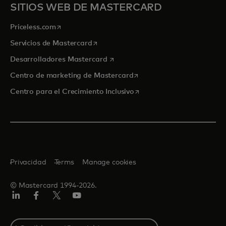
SITIOS WEB DE MASTERCARD
se abre en una pestaña nueva
Priceless.com
se abre en una pestaña nueva
Servicios de Mastercard
se abre en una pestaña nueva
Desarrolladores Mastercard
se abre en una pestaña nu
Centro de marketing de Mastercard
se abre en una pestaña nu
Centro para el Crecimiento Inclusivo
Privacidad
Terms
Manage cookies
© Mastercard 1994-2026.
LinkedIn
Facebook
Twitter/X
YouTube
Select