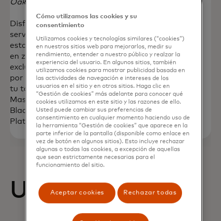
Oakland Place
:
Cómo utilizamos las cookies y su
Disfruta de
consentimiento
servicio de
Utilizamos cookies y tecnologías similares (“cookies”)
estacionamiento
en nuestros sitios web para mejorarlos, medir su
rendimiento, entender a nuestro público y realzar la
en zona
experiencia del usuario. En algunos sitios, también
exclusiva gratis
utilizamos cookies para mostrar publicidad basada en
por 4 horas con
las actividades de navegación e intereses de los
usuarios en el sitio y en otros sitios. Haga clic en
tu tarjeta
“Gestión de cookies” más adelante para conocer qué
Mastercard
cookies utilizamos en este sitio y las razones de ello.
Black o
Usted puede cambiar sus preferencias de
consentimiento en cualquier momento haciendo uso de
Platinum.
la herramienta “Gestión de cookies” que aparece en la
parte inferior de la pantalla (disponible como enlace en
vez de botón en algunos sitios). Esto incluye rechazar
algunas o todas las cookies, a excepción de aquellas
que sean estrictamente necesarias para el
funcionamiento del sitio.
Ubicación:
Aceptar cookies
Rechazar todas