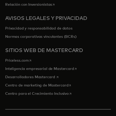
se abre en una pestaña nueva
Relación con Inversionistas
AVISOS LEGALES Y PRIVACIDAD
Privacidad y responsabilidad de datos
Normas corporativas vinculantes (BCRs)
SITIOS WEB DE MASTERCARD
se abre en una pestaña nueva
Priceless.com
se abre en una pestaña
Inteligencia empresarial de Mastercard
se abre en una pestaña nueva
Desarrolladores Mastercard
se abre en una pestaña nu
Centro de marketing de Mastercard
se abre en una pestaña nu
Centro para el Crecimiento Inclusivo