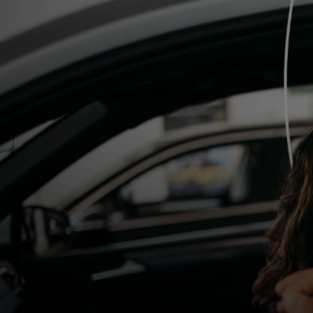
Para ti
Para empresas
Para el mundo
Para innovadores
Noticias y tendencias