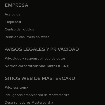
EMPRESA
Acerca de
se abre en una pestaña nueva
Empleos
Centro de noticias
se abre en una pestaña nueva
Relación con Inversionistas
AVISOS LEGALES Y PRIVACIDAD
Privacidad y responsabilidad de datos
Normas corporativas vinculantes (BCRs)
SITIOS WEB DE MASTERCARD
se abre en una pestaña nueva
Priceless.com
se abre en una pestaña
Inteligencia empresarial de Mastercard
se abre en una pestaña nueva
Desarrolladores Mastercard