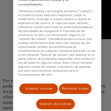
Cómo utilizamos las cookies y su
consentimiento
Utilizamos cookies y tecnologías similares (“cookies”)
en nuestros sitios web para mejorarlos, medir su
rendimiento, entender a nuestro público y realzar la
experiencia del usuario. En algunos sitios, también
utilizamos cookies para mostrar publicidad basada en
las actividades de navegación e intereses de los
usuarios en el sitio y en otros sitios. Haga clic en
“Gestión de cookies” más adelante para conocer qué
cookies utilizamos en este sitio y las razones de ello.
Usted puede cambiar sus preferencias de
consentimiento en cualquier momento haciendo uso de
la herramienta “Gestión de cookies” que aparece en la
parte inferior de la pantalla (disponible como enlace en
vez de botón en algunos sitios). Esto incluye rechazar
algunas o todas las cookies, a excepción de aquellas
que sean estrictamente necesarias para el
funcionamiento del sitio.
Por ejemplo, en lugar de esforzar para igualar el
poder adquisitivo de los supermercados de renombre,
Aceptar cookies
Rechazar todas
los propietarios de
Oasis World Market
ajustaron sus
ofertas para generar demanda local de productos
especializados, incluido el sake japonés y el stollen
Gestión de cookies
alemán. Muchos supermercados operan con