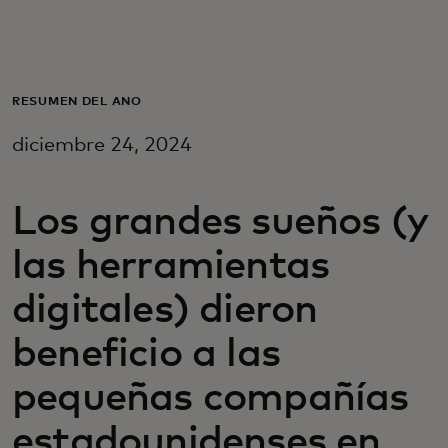
Para ti
Para empresas
RESUMEN DEL AÑO
diciembre 24, 2024
Para el mundo
Los grandes sueños (y
Para innovadores
las herramientas
Noticias y tendencias
digitales) dieron
beneficio a las
pequeñas compañías
estadounidenses en