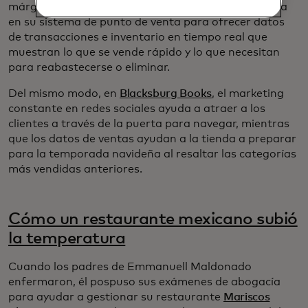
márgenes muy estrechos, por lo que la tienda confía
en su sistema de punto de venta para ofrecer datos
de transacciones e inventario en tiempo real que
muestran lo que se vende rápido y lo que necesitan
para reabastecerse o eliminar.
Del mismo modo, en
Blacksburg Books
, el marketing
constante en redes sociales ayuda a atraer a los
clientes a través de la puerta para navegar, mientras
que los datos de ventas ayudan a la tienda a preparar
para la temporada navideña al resaltar las categorías
más vendidas anteriores.
Cómo un restaurante mexicano subió
la temperatura
Cuando los padres de Emmanuell Maldonado
enfermaron, él pospuso sus exámenes de abogacía
para ayudar a gestionar su restaurante
Mariscos