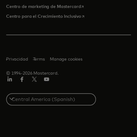
se abre en una pestaña nu
Centro de marketing de Mastercard
se abre en una pestaña nu
Centro para el Crecimiento Inclusivo
Privacidad
Terms
Manage cookies
© 1994-2026 Mastercard.
LinkedIn
Facebook
Twitter/X
YouTube
Select
a
country