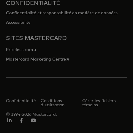
CONFIDENTIALITÉ
Confidentialité et responsabilité en matière de données
Accessibilité
SITES MASTERCARD
s’ouvre dans un nouvel onglet
Priceless.com
s’ouvre dans un nouvel onglet
Mastercard Marketing Centre
Confidentialité
Conditions
Gérer les fichiers
d'utilisation
témoins
© 1994-2026 Mastercard.
LINKEDIN
Facebook
Youtube