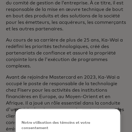
du comité de gestion de l’entreprise. À ce titre, il est
responsable de la mise en œuvre technique de bout
en bout des produits et des solutions de la société
pour les émetteurs, les acquéreurs, les commerçants
et les autres partenaires.
Au cours de sa carrière de plus de 25 ans, Ka-Wai a
redéfini les priorités technologiques, créé des
partenariats de confiance et assuré la propriété
conjointe lors de l'exécution de programmes
complexes.
Avant de rejoindre Mastercard en 2023, Ka-Wai a
occupé le poste de responsable de la technologie
chez Fiserv pour les activités des institutions
financières en Europe, au Moyen-Orient et en
Afrique. Il a joué un rôle essentiel dans la conduite
d'une série de mises en œuvre importantes pour les
clients, l'acquisition de First Data, tout en
construisant la plateforme de traitement des
Notre utilisation des témoins et votre
consentement
émissions de nouvelle génération basée sur