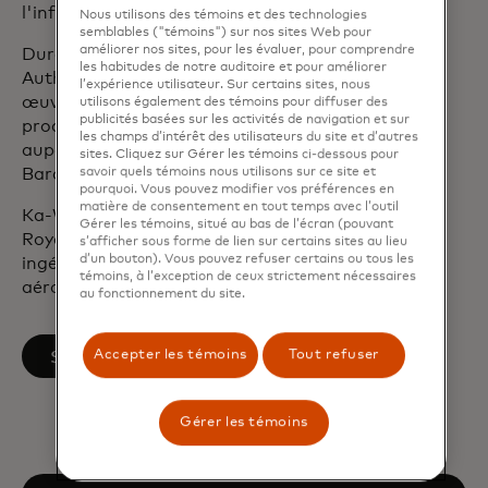
l'informatique dématérialisée.
Nous utilisons des témoins et des technologies
semblables ("témoins") sur nos sites Web pour
améliorer nos sites, pour les évaluer, pour comprendre
Durant son mandat à la Financial Conduct
les habitudes de notre auditoire et pour améliorer
Authority du Royaume-Uni, il a dirigé la mise en
l’expérience utilisateur. Sur certains sites, nous
œuvre de changements fondamentaux dans les
utilisons également des témoins pour diffuser des
publicités basées sur les activités de navigation et sur
procédures de prestation du régulateur. Il a
les champs d’intérêt des utilisateurs du site et d’autres
auparavant occupé des postes de direction chez
sites. Cliquez sur Gérer les témoins ci-dessous pour
Barclays Bank et Accenture.
savoir quels témoins nous utilisons sur ce site et
pourquoi. Vous pouvez modifier vos préférences en
matière de consentement en tout temps avec l’outil
Ka-Wai est diplômée de l'université de Bristol, au
Gérer les témoins, situé au bas de l’écran (pouvant
Royaume-Uni, où elle a obtenu une licence en
s’afficher sous forme de lien sur certains sites au lieu
d’un bouton). Vous pouvez refuser certains ou tous les
ingénierie, avec une spécialisation en ingénierie
témoins, à l’exception de ceux strictement nécessaires
aérospatiale.
au fonctionnement du site.
s’ouvre dans un nouvel onglet
Suivez-le sur LinkedIn
Accepter les témoins
Tout refuser
Gérer les témoins