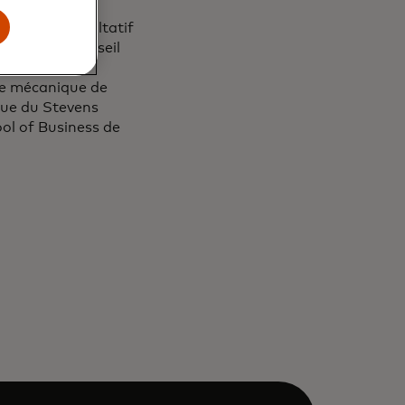
usiness
conseil consultatif
résident du conseil
on
nie mécanique de
que du Stevens
ool of Business de