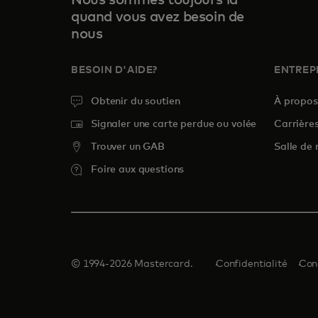
Nous sommes toujours là
quand vous avez besoin de
nous
BESOIN D'AIDE?
ENTREP
Obtenir du soutien
À propo
Signaler une carte perdue ou volée
Carrière
Trouver un GAB
Salle de 
Foire aux questions
© 1994-2026 Mastercard.
Confidentialité
Cond