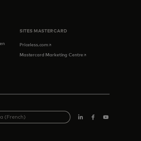
SITES MASTERCARD
 en
s’ouvre dans un nouvel onglet
Priceless.com
s’ouvre dans un nouvel ongl
Mastercard Marketing Centre
LINKEDIN
Facebook
Youtube