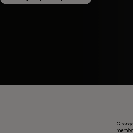
George
membre 