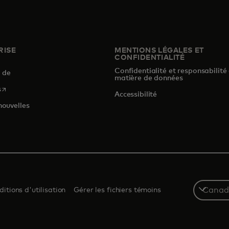
RISE
MENTIONS LÉGALES ET
CONFIDENTIALITÉ
Confidentialité et responsabilité
s de
matière de données
s’ouvre dans un nouvel onglet
s
Accessibilité
nouvelles
Select
itions d'utilisation
Gérer les fichiers témoins
a
country