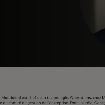
 Maddaloni est chef de la technologie, Opérations, chez 
du comité de gestion de l’entreprise. Dans ce rôle, Georg