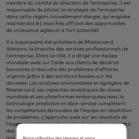
membre du comité de direction de l’entreprise. Il est
responsable de piloter la stratégie de l’entreprise
dans cette région nouvellement élargie, qui englobe
maintenant 81 marchés offrant des opportunités
de croissance agiles et à fort potentiel.
Il a auparavant été président de Mastercard
Advisors, la branche des services professionnels de
l’entreprise. Dans ce rôle, il a dirigé une équipe
mondiale axée sur l’aide aux clients de détail et
bancaires à résoudre des problèmes d’affaires
urgents grâce à des solutions basées sur les
données. Les analyses anonymisées et agrégées de
Mastercard, ses capacités analytiques de classe
mondiale et ses plateformes embarquées avec la
technologie prédictive en libre-service complètent
les compétences éprouvées de l’équipe en résolution
de problèmes. L’approche axée sur les résultats de
l’équipe, combinée à des technologies de pointe et à
des actifs de données solides, apporte de la valeur
aux clients et crée une différenciation pour
Notre utilisation des témoins et votre