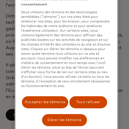
consentement
l’entreprise.
Nous utilisons des témoins et des technologies
Dimitrios possède plus de 20 ans d’expérience en
semblables ("témoins") sur nos sites Web pour
améliorer nos sites, pour les évaluer, pour comprendre
technologie, banque transactionnelle et conseil en
les habitudes de notre auditoire et pour améliorer
gestion. Il s’est joint à Mastercard en 2005 en
l’expérience utilisateur. Sur certains sites, nous
provenance de Roland Berger Strategy Consultants,
utilisons également des témoins pour diffuser des
publicités basées sur les activités de navigation et sur
où il dirigeait la pratique bancaire transactionnelle.
les champs d’intérêt des utilisateurs du site et d’autres
Auparavant, il a travaillé pour A.T. Kearney couvrant
sites. Cliquez sur Gérer les témoins ci-dessous pour
ses activités dans les institutions financières.
savoir quels témoins nous utilisons sur ce site et
pourquoi. Vous pouvez modifier vos préférences en
matière de consentement en tout temps avec l’outil
Il siège à titre d’administrateur indépendant au
Gérer les témoins, situé au bas de l’écran (pouvant
conseil d’administration de la Bourse d’Athènes en
s’afficher sous forme de lien sur certains sites au lieu
d’un bouton). Vous pouvez refuser certains ou tous les
Grèce. Dimitrios est titulaire d’une maîtrise en
témoins, à l’exception de ceux strictement nécessaires
administration des affaires et d’un doctorat de
au fonctionnement du site.
l’European Business School, ainsi que d’une maîtrise
en économie de l’Université de Hagen.
Accepter les témoins
Tout refuser
s’ouvre dans un nouvel onglet
Suivez-le sur LinkedIn
Gérer les témoins