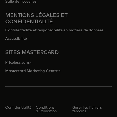
Salle de nouvelles
MENTIONS LÉGALES ET
CONFIDENTIALITÉ
Confidentialité et responsabilité en matière de données
Accessibilité
SITES MASTERCARD
s’ouvre dans un nouvel onglet
Priceless.com
s’ouvre dans un nouvel onglet
Mastercard Marketing Centre
Confidentialité
Conditions
Gérer les fichiers
d'utilisation
témoins