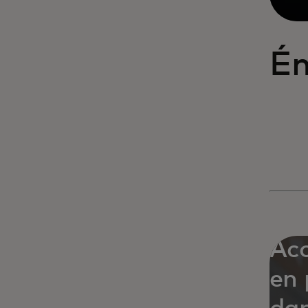
Ém
Acc
en 