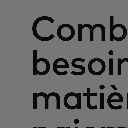
Combl
besoi
matiè