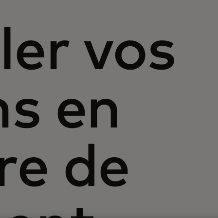
er vos
ns en
re de