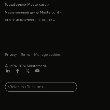
opens in a new tab
Разработчики Mastercard
opens in a new tab
Маркетинговый центр Mastercard
opens in a new tab
ЦЕНТР ИНКЛЮЗИВНОГО РОСТА
Privacy
Terms
Manage cookies
© 1994-2026 Mastercard.
LinkedIn
Facebook
X
YouTube
(ранее
Twitter)
Select
a
country