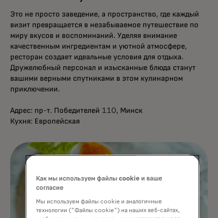
Это не просто заведение, а пространство, где каждый
визит превращается в незабываемое путешествие по
миру вкусов и воспоминаний. Уделяя внимание
качественным ингредиентам и уютной атмосфере,
ресторан создает идеальные условия для отдыха.
Дружелюбный персонал и изысканные блюда станут
вашими верными спутниками в этом кулинарном
приключении.
Адрес: пр-т. Победителей 110, Минск
Кухня: Европейская
Как мы используем файлы cookie и ваше
согласие
Мы используем файлы cookie и аналогичные
технологии ("Файлы cookie") на наших веб-сайтах,