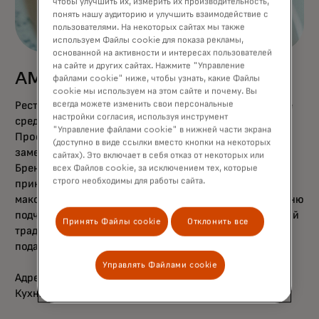
чтобы улучшить их, измерить их производительность,
понять нашу аудиторию и улучшить взаимодействие с
пользователями. На некоторых сайтах мы также
используем Файлы cookie для показа рекламы,
основанной на активности и интересах пользователей
на сайте и других сайтах. Нажмите "Управление
AMO Restaurant & Bar
файлами cookie" ниже, чтобы узнать, какие Файлы
cookie мы используем на этом сайте и почему. Вы
всегда можете изменить свои персональные
Ресторан AMO представляет современное прочтение
настройки согласия, используя инструмент
средиземноморской кухни в центре Минска.
"Управление файлами cookie" в нижней части экрана
Проект стартовал летом 2024 года и сразу занял
(доступно в виде ссылки вместо кнопки на некоторых
заметное место на гастрономической карте города.
сайтах). Это включает в себя отказ от некоторых или
Бренд-шеф Виталий Протько строит работу на двух
всех Файлов cookie, за исключением тех, которые
строго необходимы для работы сайта.
принципах: высокое качество продуктов и
максимальное раскрытие их естественного вкуса. Меню
подчеркивает свежесть и легкость средиземноморской
Принять Файлы cookie
Отклонить все
традиции, предлагая знакомые акценты в актуальной
подаче.
Управлять Файлами cookie
Адрес: ул. Карла Маркса 8, Минск.
Кухня: Средиземноморская