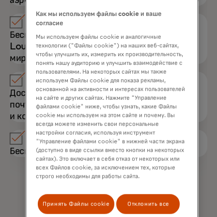
аэропортов LoungeKey
ограничений, пакет Mastercard World Black
Как мы используем файлы cookie и ваше
Edition – 10 посещений в год.
согласие
Бесплатный доступ в 1100+ бизнес-залов
Мы используем файлы cookie и аналогичные
LoungeKey в 450+ городах в 135+ странах
технологии ("Файлы cookie") на наших веб-сайтах,
чтобы улучшить их, измерить их производительность,
мира
понять нашу аудиторию и улучшить взаимодействие с
пользователями. На некоторых сайтах мы также
используем Файлы cookie для показа рекламы,
основанной на активности и интересах пользователей
Доступ к бизнес-услугам — электронной
на сайте и других сайтах. Нажмите "Управление
почте, интернету, телефонам, факсам
файлами cookie" ниже, чтобы узнать, какие Файлы
и конференц-залам в некоторых локациях
cookie мы используем на этом сайте и почему. Вы
всегда можете изменить свои персональные
настройки согласия, используя инструмент
"Управление файлами cookie" в нижней части экрана
Бесплатные освежающие напитки и снэки
(доступно в виде ссылки вместо кнопки на некоторых
сайтах). Это включает в себя отказ от некоторых или
всех Файлов cookie, за исключением тех, которые
строго необходимы для работы сайта.
Принять Файлы cookie
Отклонить все