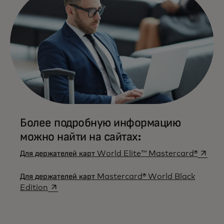
Более подробную информацию
можно найти на сайтах:
opens 
Для держателей карт World Elite™ Mastercard®
Для держателей карт Mastercard® World Black
opens in a new tab
Edition