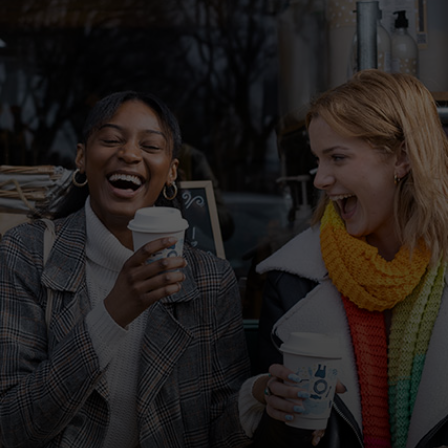
Для вас
Для бизнеса
Для всего мира
Для новаторов
Новости и тренды