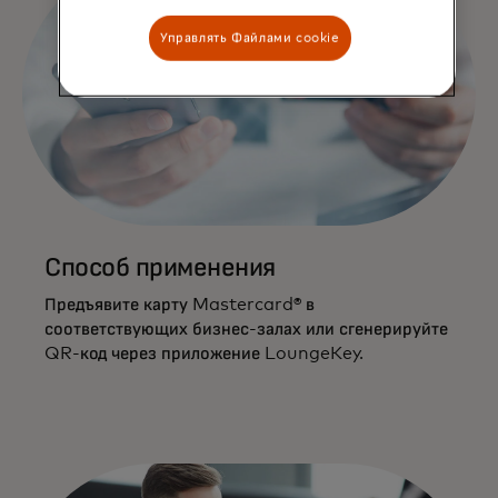
Управлять Файлами cookie
Способ применения
Предъявите карту Mastercard® в
соответствующих бизнес-залах или сгенерируйте
QR-код через приложение LoungeKey.