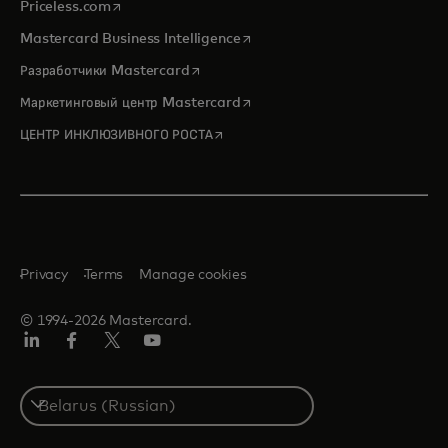
opens in a new tab
Priceless.com
opens in a new tab
Mastercard Business Intelligence
opens in a new tab
Разработчики Mastercard
opens in a new tab
Маркетинговый центр Mastercard
opens in a new tab
ЦЕНТР ИНКЛЮЗИВНОГО РОСТА
Privacy
Terms
Manage cookies
© 1994-2026 Mastercard.
LinkedIn
Facebook
X
YouTube
(ранее
Twitter)
Select
a
country