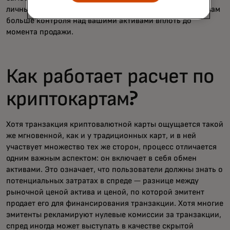
личные ключи и сами одобряете транзакции, что дает вам
больше контроля над вашими активами вплоть до
момента продажи.
Как работает расчет по
криптокартам?
Хотя транзакция криптовалютной карты ощущается такой
же мгновенной, как и у традиционных карт, и в ней
участвует множество тех же сторон, процесс отличается
одним важным аспектом: он включает в себя обмен
активами. Это означает, что пользователи должны знать о
потенциальных затратах в спреде — разнице между
рыночной ценой актива и ценой, по которой эмитент
продает его для финансирования транзакции. Хотя многие
эмитенты рекламируют нулевые комиссии за транзакции,
спред иногда может выступать в качестве скрытой