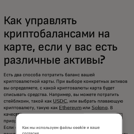
Как управлять
криптобалансами на
карте, если у вас есть
различные активы?
Есть два способа потратить баланс вашей
криптовалютной карты. При выборе конкретных активов
вы определяете, с какой криптовалюты карта будет
списывать средства. Например, вы можете потратить
стейблкоин, такой как
USDC
, или выбрать плавающую
криптовалюту, такую как
Ethereum
или
Solana
. В
качестве альтернативы вы можете использовать
приоритетный порядок, установив иерархию активов.
Если основного баланса недостаточно для оплаты
Как мы используем файлы cookie и ваше
согласие