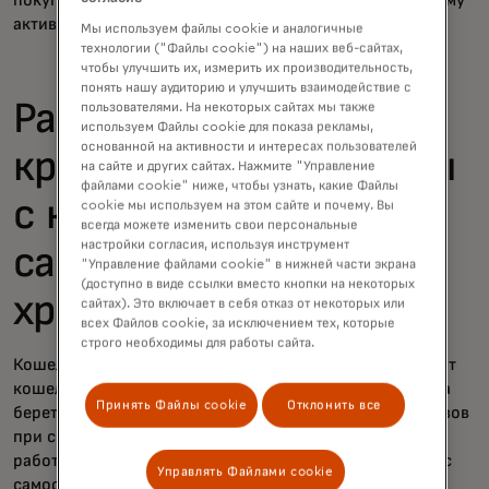
покупки, система автоматически перейдет к следующему
активу в вашем списке для завершения транзакции.
Мы используем файлы cookie и аналогичные
технологии ("Файлы cookie") на наших веб-сайтах,
чтобы улучшить их, измерить их производительность,
понять нашу аудиторию и улучшить взаимодействие с
Работают ли
пользователями. На некоторых сайтах мы также
используем Файлы cookie для показа рекламы,
основанной на активности и интересах пользователей
криптовалютные карты
на сайте и других сайтах. Нажмите "Управление
файлами cookie" ниже, чтобы узнать, какие Файлы
с кошельками с
cookie мы используем на этом сайте и почему. Вы
всегда можете изменить свои персональные
настройки согласия, используя инструмент
самостоятельным
"Управление файлами cookie" в нижней части экрана
(доступно в виде ссылки вместо кнопки на некоторых
хранением?
сайтах). Это включает в себя отказ от некоторых или
всех Файлов cookie, за исключением тех, которые
строго необходимы для работы сайта.
Кошельки с самостоятельным хранением отличаются от
кошельков, связанных с криптобиржей, тем, что биржа
Принять Файлы cookie
Отклонить все
берет на себя хранение, безопасность и продажу активов
при совершении покупки. Но криптовалютные карты
работают с обоими видами кошельков. С кошельками с
Управлять Файлами cookie
самостоятельным хранением вы контролируете свои