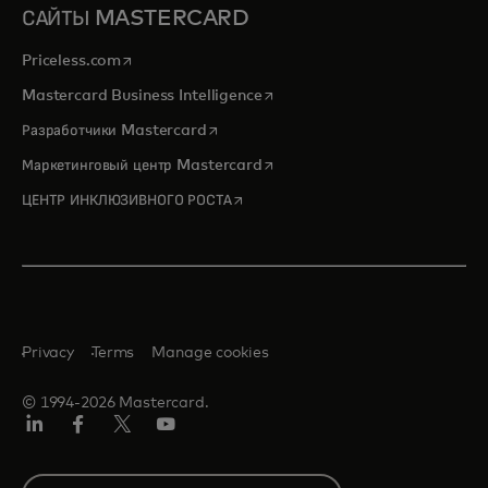
САЙТЫ MASTERCARD
opens in a new tab
Priceless.com
opens in a new tab
Mastercard Business Intelligence
opens in a new tab
Разработчики Mastercard
opens in a new tab
Маркетинговый центр Mastercard
opens in a new tab
ЦЕНТР ИНКЛЮЗИВНОГО РОСТА
Privacy
Terms
Manage cookies
© 1994-2026 Mastercard.
LinkedIn
Facebook
X
YouTube
(ранее
Twitter)
Select