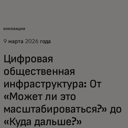
Для вас
Для бизнеса
ИННОВАЦИИ
9 марта 2026 года
Для всего мира
Цифровая
Для новаторов
общественная
инфраструктура: От
Новости и тренды
«Может ли это
масштабироваться?» до
«Куда дальше?»