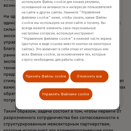
используем Файлы cookie для показа рекламы,
возникновении.
основанной на активности и интересах пользователей
на сайте и других сайтах. Нажмите "Управление
Ни один участник не может ответить на эти вопросы в
файлами cookie" ниже, чтобы узнать, какие Файлы
одиночку. Успех зависит от использования уникальных
cookie мы используем на этом сайте и почему. Вы
всегда можете изменить свои персональные
сильных сторон каждого участника в более крупной
настройки согласия, используя инструмент
экосистеме. Государственный сектор обеспечивает
"Управление файлами cookie" в нижней части экрана
управление, легитимность и стабильность.
(доступно в виде ссылки вместо кнопки на некоторых
Благотворительные организации могут финансировать
сайтах). Это включает в себя отказ от некоторых или
ранние разработки и снижать риски при проведении
всех Файлов cookie, за исключением тех, которые
строго необходимы для работы сайта.
экспериментов. Частные субъекты вносят инвестиции,
технический потенциал, инновации, безопасность и
предоставляют услуги, что расширяет Access и
Принять Файлы cookie
Отклонить все
стимулирует внедрение. И гражданское общество играет
важную роль в укреплении доверия, вовлечении и циклах
обратной связи, чтобы системы оставались чуткими к
Управлять Файлами cookie
потребностям общества.
Таким образом, задача состоит в том, чтобы перейти от
разрозненного сотрудничества без согласованности к
структурированным межсекторным партнерствам,
которые используют эти взаимодополняющие роли.