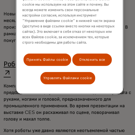
cookie мы используем на этом сайте и почему. Вы
всегда можете изменить свои персональные
Новые продукты появились всего через несколько
настройки согласия, используя инструмент
месяцев после того, как AMD подписала соглашение с
"Управление файлами cookie" в нижней части экрана
(доступно в виде ссылки вместо кнопки на некоторых
производителем ChatGPT OpenAI на поставку чипов. В
сайтах). Это включает в себя отказ от некоторых или
рамках этой сделки OpenAI также получает опцию
всех Файлов cookie, за исключением тех, которые
покупки до 10% акций AMD.
строго необходимы для работы сайта.
Принять Файлы cookie
Отклонить все
ope
Роботы: смешанный набор инноваций
Управлять Файлами cookie
Компания Hyundai
Компания Boston Dynamics
представила Atlas, прототип человекоподобного робота с
руками, ногами и головой, предназначенного для
промышленного применения. Во время презентации на
выставке CES он расхаживал по сцене, поворачивал
голову и махал толпе.
Хотя роботы уже давно являются неотъемлемой частью