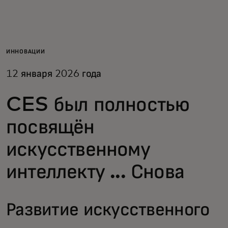
Для вас
Для бизнеса
ИННОВАЦИИ
12 января 2026 года
Для всего мира
CES был полностью
Для новаторов
посвящён
искусственному
Новости и тренды
интеллекту ... Снова
Развитие искусственного