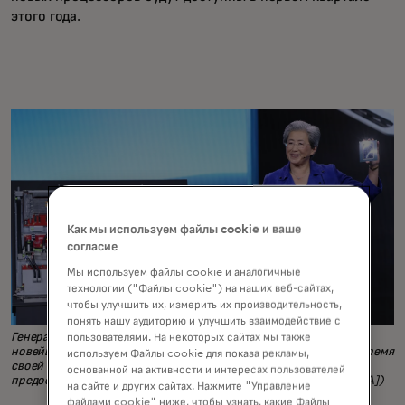
этого года.
Как мы используем файлы cookie и ваше
согласие
Мы используем файлы cookie и аналогичные
технологии ("Файлы cookie") на наших веб-сайтах,
чтобы улучшить их, измерить их производительность,
понять нашу аудиторию и улучшить взаимодействие с
Генеральный директор AMD Лиза Су продемонстрировала
пользователями. На некоторых сайтах мы также
новейшие чипы компании для искусственного интеллекта во время
используем Файлы cookie для показа рекламы,
своей презентации на выставке CES 2026 в Лас-Вегасе. (Фото
основанной на активности и интересах пользователей
предоставлено Ассоциацией потребительских технологий [CTA])
на сайте и других сайтах. Нажмите "Управление
файлами cookie" ниже, чтобы узнать, какие Файлы