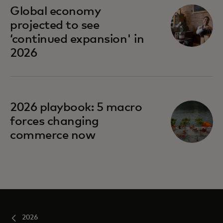
Global economy
projected to see
‘continued expansion' in
2026
opens in a new tab
2026 playbook: 5 macro
forces changing
commerce now
2026