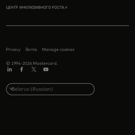
opens in a new tab
ЦЕНТР ИНКЛЮЗИВНОГО РОСТА
Privacy
Terms
Manage cookies
© 1994-2026 Mastercard.
LinkedIn
Facebook
X
YouTube
(ранее
Twitter)
Select
a
country