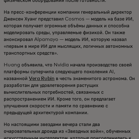
физическом оборудовании после готовности.
На пресс-конференции компании генеральный директор
Дженсен Хуанг представил Cosmos — модель на базе ИИ,
которая получает огромные объёмы данных и способна
моделировать среды, управляемые физикой. Он также
анонсировал Alpamayo — модель ИИ, которую назвал
«первым в мире ИИ для мыслящих, логичных автономных
транспортных средств».
Huang объявила, что Nvidia начала производство своей
платформы суперчипа следующего поколения AI,
названной
Vera Rubin
в честь знаменитого астронома. Он
разработан для удовлетворения растущих
вычислительных потребностей, связанных с
распространением ИИ. Кроме того, он предлагает
улучшения скорости и памяти по сравнению с
предыдущей архитектурой компании.
Но настоящими звездами вечера стали два
очаровательных дроида из «Звездных войн», обученных
искусственным интеллектом, которые присоединились к