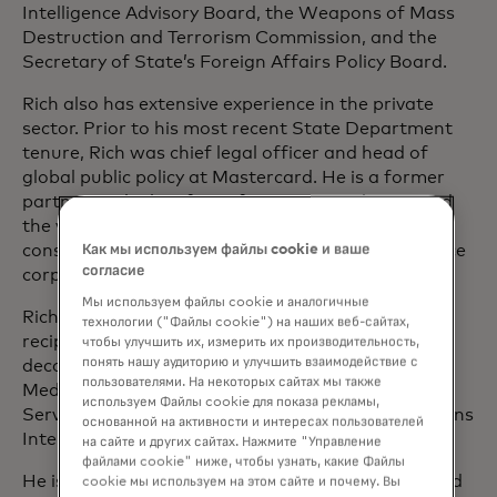
Intelligence Advisory Board, the Weapons of Mass
Destruction and Terrorism Commission, and the
Secretary of State’s Foreign Affairs Policy Board.
Rich also has extensive experience in the private
sector. Prior to his most recent State Department
tenure, Rich was chief legal officer and head of
global public policy at Mastercard. He is a former
partner at the law firm of Steptoe & Johnson and
the vice chairman of The Asia Group, a global
consulting firm. He also served on the T. Rowe Price
Как мы используем файлы cookie и ваше
согласие
corporate board of directors.
Мы используем файлы cookie и аналогичные
Rich is a veteran of the U.S. Air Force and the
технологии ("Файлы cookie") на наших веб-сайтах,
recipient of numerous military awards and civilian
чтобы улучшить их, измерить их производительность,
понять нашу аудиторию и улучшить взаимодействие с
decorations, including the Meritorious Service
пользователями. На некоторых сайтах мы также
Medal, the State Department’s Distinguished
используем Файлы cookie для показа рекламы,
Service Award, and the Council on Foreign Relations
основанной на активности и интересах пользователей
International Affairs Fellowship.
на сайте и других сайтах. Нажмите "Управление
файлами cookie" ниже, чтобы узнать, какие Файлы
He is a board member of the Ford Foundation, and
cookie мы используем на этом сайте и почему. Вы