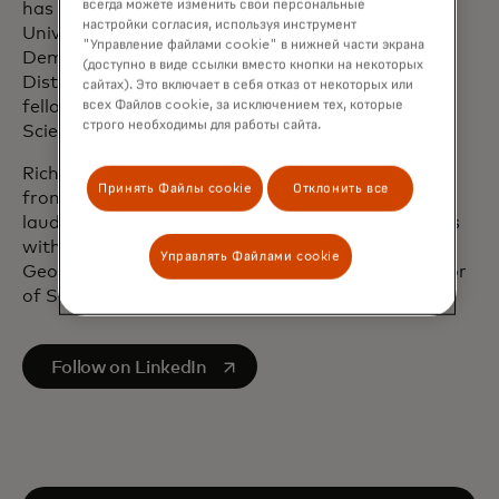
всегда можете изменить свои персональные
has previously served on the boards for Lehigh
настройки согласия, используя инструмент
University and the National Endowment for
"Управление файлами cookie" в нижней части экрана
Democracy. He is the inaugural President’s
(доступно в виде ссылки вместо кнопки на некоторых
Distinguished Fellow at Lehigh and was a senior
сайтах). Это включает в себя отказ от некоторых или
fellow at Harvard University’s Belfer Center for
всех Файлов cookie, за исключением тех, которые
строго необходимы для работы сайта.
Science and International Affairs.
Rich holds a doctorate in International Relations
Принять Файлы cookie
Отклонить все
from Georgetown University, a law degree, cum
laude, from American University, a Master of Laws
with distinction in International Law from
Управлять Файлами cookie
Georgetown University Law Center, and a Bachelor
of Science from Lehigh University.
opens in a new tab
Follow on LinkedIn