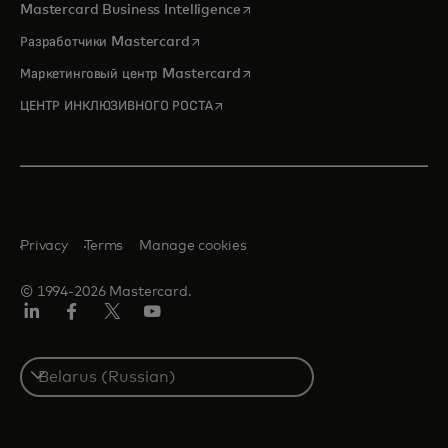
opens in a new tab
Mastercard Business Intelligence
opens in a new tab
Разработчики Mastercard
opens in a new tab
Маркетинговый центр Mastercard
opens in a new tab
ЦЕНТР ИНКЛЮЗИВНОГО РОСТА
Privacy
Terms
Manage cookies
© 1994-2026 Mastercard.
LinkedIn
Facebook
X
YouTube
(ранее
Twitter)
Select
a
country