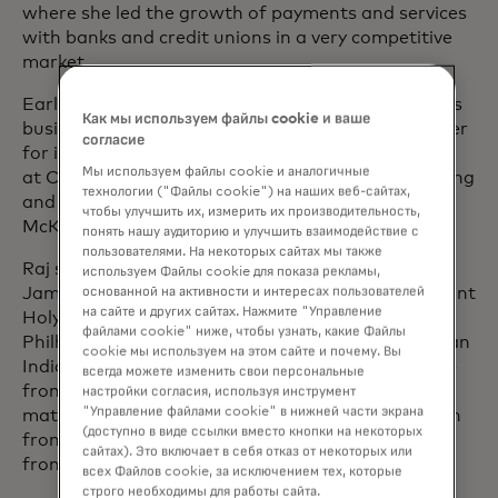
where she led the growth of payments and services
with banks and credit unions in a very competitive
market.
Earlier in her career, Raj led BlackRock’s US iShares
Как мы используем файлы cookie и ваше
business and was the global chief marketing officer
согласие
for iShares. Prior to that, she had leadership roles
Мы используем файлы cookie и аналогичные
at Citigroup, in global strategy, CitiBusiness Banking
технологии ("Файлы cookie") на наших веб-сайтах,
and Commercial Banking, as well as at U.S. Trust,
чтобы улучшить их, измерить их производительность,
McKinsey & Company, and Bell Laboratories.
понять нашу аудиторию и улучшить взаимодействие с
пользователями. На некоторых сайтах мы также
Raj serves on the board of directors of Raymond
используем Файлы cookie для показа рекламы,
основанной на активности и интересах пользователей
James Financial Inc., the board of trustees of Mount
на сайте и других сайтах. Нажмите "Управление
Holyoke College, the board of the New York
файлами cookie" ниже, чтобы узнать, какие Файлы
Philharmonic, and the global board of the American
cookie мы используем на этом сайте и почему. Вы
India Foundation. Raj received a bachelor’s degree
всегда можете изменить свои персональные
from Mount Holyoke College in physics and
настройки согласия, используя инструмент
"Управление файлами cookie" в нижней части экрана
mathematics, a Master of Business Administration
(доступно в виде ссылки вместо кнопки на некоторых
from Stanford University, and a Ph.D. in physics
сайтах). Это включает в себя отказ от некоторых или
from Harvard University.
всех Файлов cookie, за исключением тех, которые
строго необходимы для работы сайта.