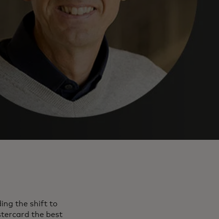
ing the shift to
tercard the best