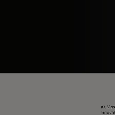
As Mast
innova