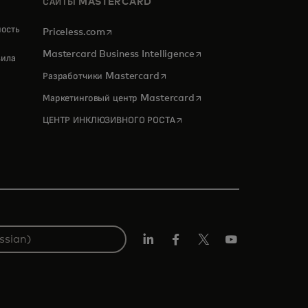
САЙТЫ MASTERCARD
ность
opens in a new tab
Priceless.com
opens in a new tab
Mastercard Business Intelligence
ила
opens in a new tab
Разработчики Mastercard
opens in a new tab
Маркетинговый центр Mastercard
opens in a new tab
ЦЕНТР ИНКЛЮЗИВНОГО РОСТА
LinkedIn
Facebook
X
YouTube
(ранее
Twitter)