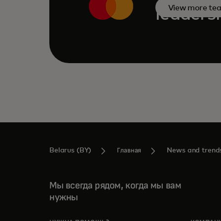
View more te
leaders
Belarus (BY)
Главная
News and trend
Мы всегда рядом, когда мы вам
нужны