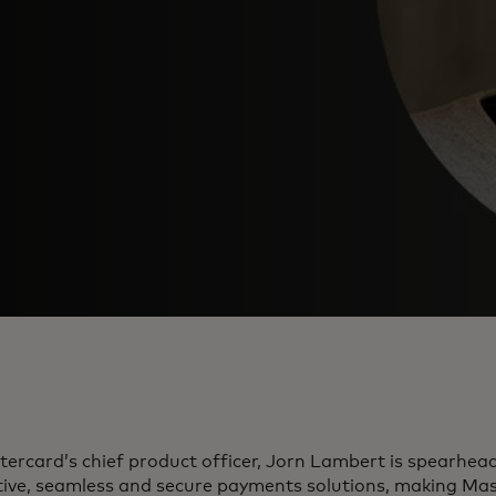
ercard’s chief product officer, Jorn Lambert is spearhead
tive, seamless and secure payments solutions, making Mas