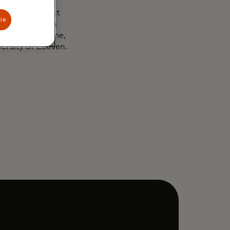
and Management
ie
lds a degree in
versity of Rome,
ersity of Leuven.