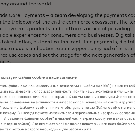
 pay around the world.
eads Core Payments – a team developing the payments capa
ng the trajectory of the entire commerce ecosystem. The 
of payments products and platforms aimed at providing ri
lable experiences for consumers and businesses. Digital s
 tokenization, authentication, real-time payments, digital
ance models and optimization support a myriad of in-stor
ce use cases and set the stage for the next generation 
nces.
stepping into this role in 2024, Jorn was chief digital offi
пользуем файлы cookie и ваше согласие
's digital strategy globally. In this capacity, he shaped l
уем файлы cookie и аналогичные технологии ("Файлы cookie") на наших веб
ons to future-proof the payments ecosystem, serviced the
шить их, измерить их производительность, понять нашу аудиторию и улучшить
nd embraced partnerships with tech, fintech and digital p
твие с пользователями. На некоторых сайтах мы также используем Файлы coo
 innovation.
ламы, основанной на активности и интересах пользователей на сайте и других 
правление файлами cookie" ниже, чтобы узнать, какие Файлы cookie мы исп
ined Mastercard in 2002 and has held a range of leadersh
 и почему. Вы всегда можете изменить свои персональные настройки согласия
anization to accelerate the company’s digital vision. Previ
 "Управление файлами cookie" в нижней части экрана (доступно в виде ссыл
некоторых сайтах). Это включает в себя отказ от некоторых или всех Файлов co
 years in capital markets where he occupied various mana
м тех, которые строго необходимы для работы сайта.
t development, product management and corporate strat