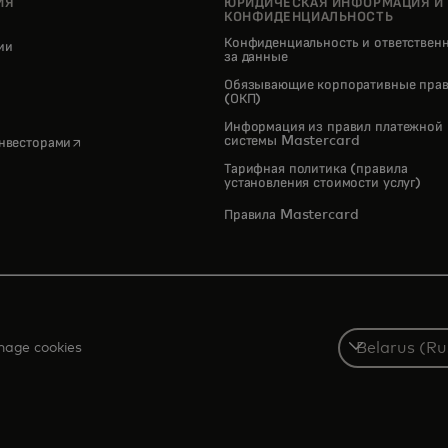
ИЯ
ЮРИДИЧЕСКАЯ ИНФОРМАЦИЯ И
КОНФИДЕНЦИАЛЬНОСТЬ
Конфиденциальность и ответствен
нии
за данные
pens in a new tab
Обязывающие корпоративные прав
(ОКП)
Информация из правил платежной
opens in a new tab
системы Mastercard
инвесторами
Тарифная политика (правила
установления стоимости услуг)
Правила Mastercard
Select
age cookies
a
country