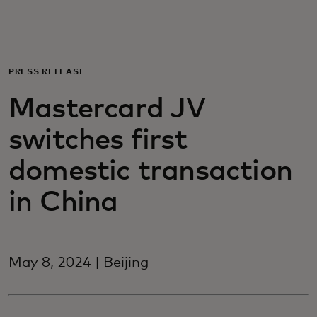
Для вас
Для бизнеса
PRESS RELEASE
Mastercard JV
Для всего мира
switches first
Для новаторов
domestic transaction
in China
Новости и тренды
May 8, 2024 | Beijing