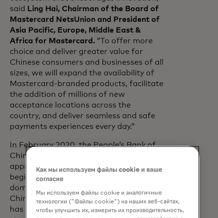
said
Ling Hai, Chairman of the Board of
Mastercard NetsUnion and President of
Asia Pacific, Europe, Middle East &
Africa for Mastercard.
“To offer more
choice and deliver greater value for
Chinese consumers and businesses of all
sizes, we will expand the availability of
Mastercard-branded products, facilitate
the addition of millions of new
acceptance locations across the
country, and deliver seamless and safe
payments experiences every day.”
In February 2020, the People’s Bank of
China (PBOC) granted principal
approval for Mastercard NetsUnion to
Как мы используем файлы cookie и ваше
begin formal preparations for a
согласие
domestic bankcard clearing institution in
Мы используем файлы cookie и аналогичные
China. Since that time, the joint venture
технологии ("Файлы cookie") на наших веб-сайтах,
has established standards, rules,
чтобы улучшить их, измерить их производительность,