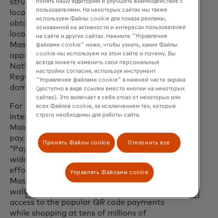
понять нашу аудиторию и улучшить взаимодействие с
structures and infrastructure in line with
пользователями. На некоторых сайтах мы также
local regulatory requirements and
используем Файлы cookie для показа рекламы,
obtained the required certificates for a
основанной на активности и интересах пользователей
local switch business. In November 2023,
на сайте и других сайтах. Нажмите "Управление
Mastercard NetsUnion received formal
файлами cookie" ниже, чтобы узнать, какие Файлы
cookie мы используем на этом сайте и почему. Вы
approval from the PBOC and the
всегда можете изменить свои персональные
National Administration of Financial
настройки согласия, используя инструмент
Regulation (NAFR) to commence
"Управление файлами cookie" в нижней части экрана
domestic bankcard clearing activity.
(доступно в виде ссылки вместо кнопки на некоторых
сайтах). Это включает в себя отказ от некоторых или
For decades, Mastercard has provided
всех Файлов cookie, за исключением тех, которые
строго необходимы для работы сайта.
international visitors to the Chinese
Mainland easy and convenient ways to
pay. Over the past year, the company’s
Принять Файлы cookie
Отклонить все
“Pay Like a Local” program has been
widely recognized as adding to this
effort. By linking internationally-issued
Управлять Файлами cookie
Mastercard cards to Chinese digital
wallets, the program gave travelers
access to the popular QR code payments
while shopping at tens of millions of