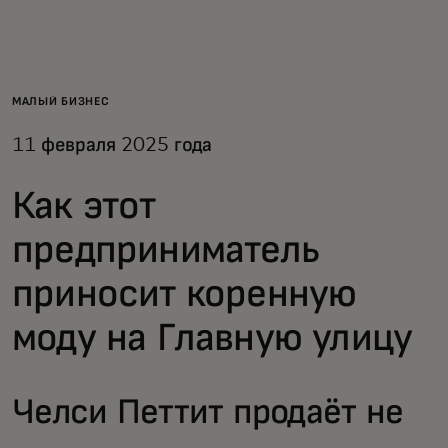
Для вас
Для бизнеса
МАЛЫЙ БИЗНЕС
11 февраля 2025 года
Для всего мира
Как этот
Для новаторов
предприниматель
приносит коренную
Новости и тренды
моду на Главную улицу
Челси Петтит продаёт не