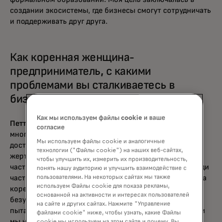
создании экосистемы, где бизнесы смогут сотрудничать
и поддерживать друг друга.
Как коренная женщина-
предприниматель, с какими
проблемами вы сталкиваетесь в
бизнесе и как с ними справляетесь?
Как мы используем файлы cookie и ваше
Петтит:
Как коренные народы, мы сталкиваемся со
согласие
многими барьерами — культурной апроприацией,
Мы используем файлы cookie и аналогичные
доступом к капиталу и предположением, что должны
технологии ("Файлы cookie") на наших веб-сайтах,
жертвовать всю прибыль, потому что нас считают
чтобы улучшить их, измерить их производительность,
частью общинной, социалистической экономики. Люди
понять нашу аудиторию и улучшить взаимодействие с
пользователями. На некоторых сайтах мы также
часто думают, что я жертвую все вырученные средства
используем Файлы cookie для показа рекламы,
коренным благотворительным организациям, что
основанной на активности и интересах пользователей
безумие. Мы — коммерческий бизнес, который
на сайте и других сайтах. Нажмите "Управление
пытается повлиять на экономику коренных народов, и
файлами cookie" ниже, чтобы узнать, какие Файлы
мы не можем этого сделать, если пожертвуем всю
cookie мы используем на этом сайте и почему. Вы