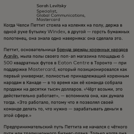
Sarah Levitsky
Specialist,
Global Communications,
Mastercard
Когда Челси Петтит стояла на коленях на полу, держа в
одной руке бутылку Windex, в другой — горсть бумажных
полотенец, она знала одно наверняка: она сделала это.
Петтит, основательница
бренда одежды коренных народов
Aaniin
, мыла полы своего поп-ап магазина площадью 6
500 квадратных футов в Eaton Centre в Торонто — при
поддержке Mastercard, который позиционировался как
первый универмаг, полностью принадлежащий коренным
народам в Канаде — в то время как её команда собрала
продажи на десятки тысяч долларов. «Чёрт возьми, это
действительно работает», — вспомнила она, как думала
тогда. «Это работало, потому что я позволял своей
команде делать то, что нужно — зарабатывать деньги в
этой сфере.»
Предпринимательский путь Петтита не начался с чёткого
пути или традиционного бизнес-плана. Только когда она