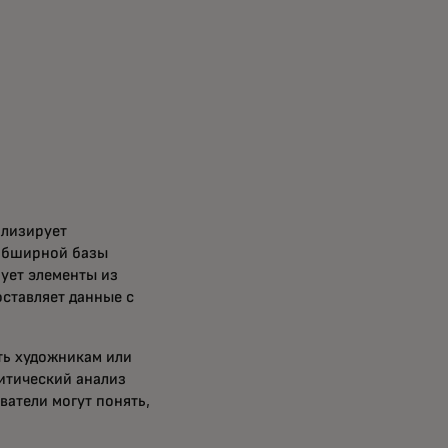
ализирует
 обширной базы
рует элементы из
оставляет данные с
ать художникам или
ритический анализ
ватели могут понять,