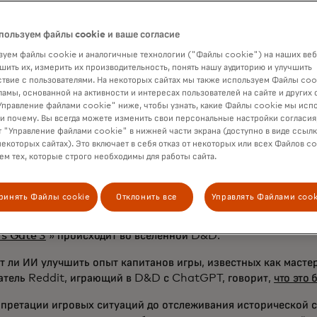
ется в реальном времени, с новыми концепциями, которые о
изменения наших способов работы, игр или даже ощущений.
пользуем файлы cookie и ваше согласие
уем файлы cookie и аналогичные технологии ("Файлы cookie") на наших веб
ас меняет традиционные приложения, но также и более необ
шить их, измерить их производительность, понять нашу аудиторию и улучшить
мотрели некоторые из этих неожиданных применений ИИ за п
твие с пользователями. На некоторых сайтах мы также используем Файлы coo
и, куда эта технология может нас привести.
ламы, основанной на активности и интересах пользователей на сайте и других 
правление файлами cookie" ниже, чтобы узнать, какие Файлы cookie мы исп
 и почему. Вы всегда можете изменить свои персональные настройки согласия
 "Управление файлами cookie" в нижней части экрана (доступно в виде ссыл
владевает» подземельем
некоторых сайтах). Это включает в себя отказ от некоторых или всех Файлов co
м тех, которые строго необходимы для работы сайта.
ом
стигматизации,
связанной с Dungeons and Dragons, игра, 
ута в сырые подвалы, взорвалась в
популярности. Это не тол
ринять Файлы cookie
Отклонить все
Управлять Файлами cook
сериала Netflix «Stranger Things», но и ролевая игра являе
популярного онлайн-сериала
«Critical Role
», а недавняя
игра
's Gate 3
» происходит во вселенной D&D.
т ли ИИ улучшить опыт капитанов игры, известных как масте
атель Reddit, играющий в D&D с ChatGPT, говорит,
что это
рпретации игровых ситуаций до отслеживания исторической с