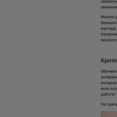
сюжетны
умением
Многие
большин
мастера
Наприме
визуализ
Крити
Обучение
интерес
интерпр
если ис
работе?
На сцен