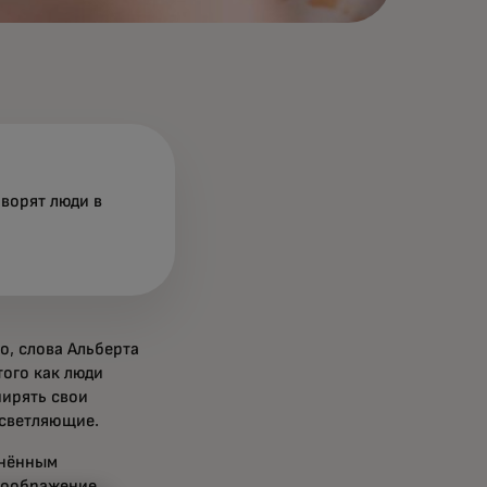
оворят люди в
о, слова Альберта
того как люди
ирять свои
осветляющие.
инённым
 воображение