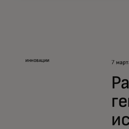
ИННОВАЦИИ
7 март
Ра
г
ис