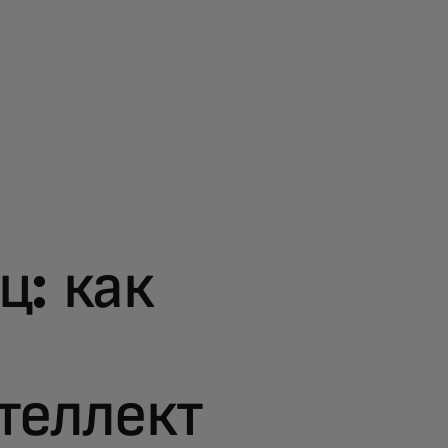
ц: как
теллект