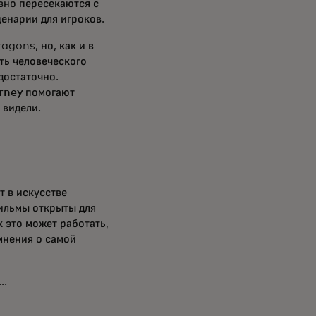
вно пересекаются с
енарии для игроков.
gons, но, как и в
ть человеческого
достаточно.
rney
помогают
 видели.
т в искусстве —
фильмы открыты для
 это может работать,
мнения о самой
..