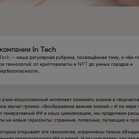
 компании In Tech
 Tech — наша регулярная рубрика, посвящённая тому, о чём г
ре технологий: от криптовалюты и NFT до умных городов и
бербезопасности.
ы учим искусственный интеллект понимать знания и творчеств
на звучат громко: «Воображение важнее знаний.» И по мере 
т генеративный ИИ в нашу цивилизацию, мы продолжим расш
ты на новые горизонты: странные, полезные, пугающие и пр
которые открывает эта технология, ограничены только объед
ением генерационного ИИ и людей. И мы уже видим, как это