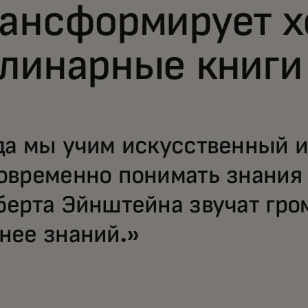
рансформирует х
улинарные книги
да мы учим искусственный и
овременно понимать знания 
берта Эйнштейна звучат гро
нее знаний.»