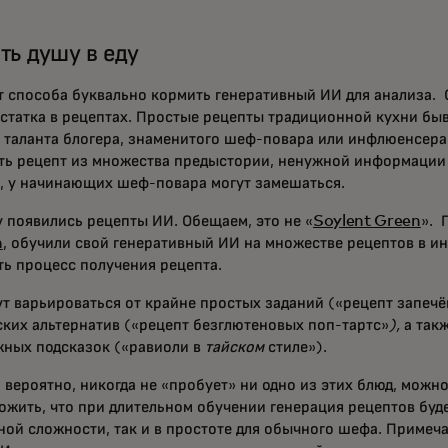
ть душу в еду
ет способа буквально кормить генеративный ИИ для анализа. 
остатка в рецептах. Простые рецепты традиционной кухни бы
 таланта блогера, знаменитого шеф-повара или инфлюенсера.
ть рецепт из множества предыстории, ненужной информации
, у начинающих шеф-повара могут замешаться.
у появились рецепты ИИ. Обещаем, это не «
Soylent Green
». 
n
, обучили свой генеративный ИИ на множестве рецептов в ин
ть процесс получения рецепта.
ут варьироваться от крайне простых заданий («рецепт запеч
ских альтернатив («рецепт безглютеновых поп-тартс»
),
а так
жных подсказок («равиоли в
тайском
стиле»).
 вероятно, никогда не «пробует» ни одно из этих блюд, можн
ожить, что при длительном обучении генерация рецептов буде
ной сложности, так и в простоте для обычного шефа. Примеч