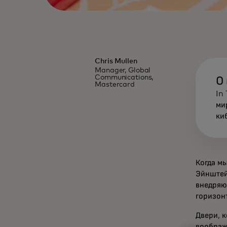
Chris Mullen
Manager, Global
Communications,
О
Mastercard
In
ми
ки
Когда м
Эйнштей
внедряю
горизон
Двери, 
воображ