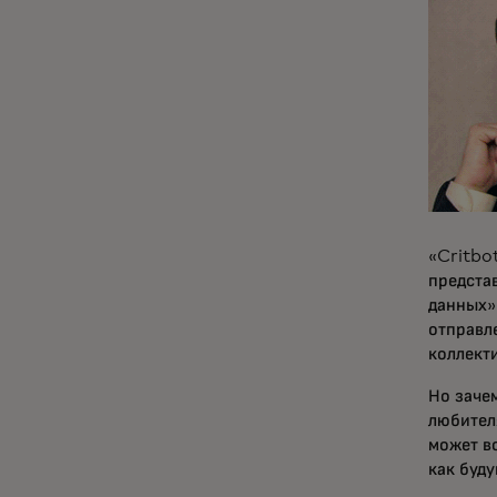
«Critbo
предста
данных»
отправл
коллект
Но зачем
любител
может в
как буд