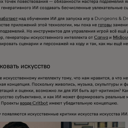
х точек повествования — обязанности мастера подземелий я
 генеративного ИИ создавать бесчисленные увлекательные сц
работают
над обучением ИИ для запуска игр в Dungeons & Dra
стве приложений этой технологии, мы пока не
готовы
замени
 подземелий. Но инструментов для управления игрой всё ещё 
р, генераторы искусственного интеллекта от
Canva
и
Midjou
ировать сценарии и персонажей на ходу и так, как мы ещё не
ковать искусство
 искусственному интеллекту тому, что нам нравится, а что не
ная концепция. Поскольку живопись, музыка, скульптуры и 
етаций и оценки, возможно ли для ИИ быть арт-критиком? Как
кусство субъективно, и как ИИ может формировать реальные 
 Проекты
вроде Critbot
имеют убедительную концепцию.
у появляются искусственные критики искусства искусства ИИ.