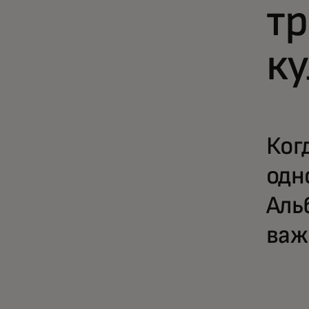
т
к
Ког
одн
Аль
важ