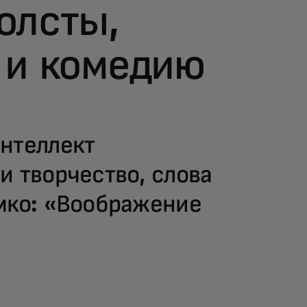
олсты,
 и комедию
нтеллект
и творчество, слова
мко: «Воображение