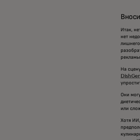
Вноси
Итак, н
нет нед
лишнего
разобра
рекламы
На сцен
DishGe
упрости
Они мог
диетиче
или сло
Хотя ИИ,
предпол
кулинар