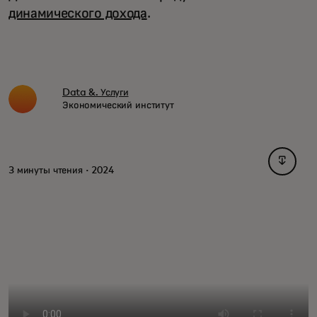
динамического дохода
.
Data &. Услуги
Экономический институт
opens i
3 минуты чтения · 2024