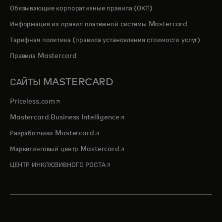
Обязывающие корпоративные правила (ОКП)
Информация из правил платежной системы Mastercard
Тарифная политика (правила установления стоимости услуг)
Правила Mastercard
САЙТЫ MASTERCARD
opens in a new tab
Priceless.com
opens in a new tab
Mastercard Business Intelligence
opens in a new tab
Разработчики Mastercard
opens in a new tab
Маркетинговый центр Mastercard
opens in a new tab
ЦЕНТР ИНКЛЮЗИВНОГО РОСТА