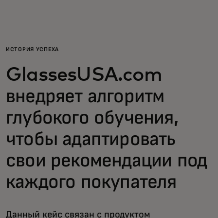
Для вас
Для бизнеса
ИСТОРИЯ УСПЕХА
GlassesUSA.com
Для всего мира
внедряет алгоритм
Для новаторов
глубокого обучения,
чтобы адаптировать
Новости и тренды
свои рекомендации под
каждого покупателя
Данный кейс связан с продуктом