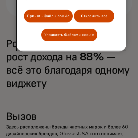
Принять Файлы cookie
Отклонить все
Управлять Файлами cookie
Рост покупок на 68% и
рост дохода на 88% —
всё это благодаря одному
виджету
Вызов
Здесь расположены бренды частных марок и более 60
дизайнерских брендов, GlassesUSA.com понимает,