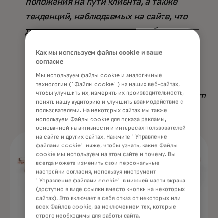
положения на пути клиента, а также
тенденций, наблюдаемых на сайте, что
делает его превосходящим любую
другую доступную стратегию — не
Как мы используем файлы cookie и ваше
только по результату, но и по
согласие
сэкономленному времени».
Мы используем файлы cookie и аналогичные
технологии ("Файлы cookie") на наших веб-сайтах,
чтобы улучшить их, измерить их производительность,
Nadav Yekutiel, Head of Data, GlassesUSA.com
понять нашу аудиторию и улучшить взаимодействие с
пользователями. На некоторых сайтах мы также
используем Файлы cookie для показа рекламы,
основанной на активности и интересах пользователей
на сайте и других сайтах. Нажмите "Управление
файлами cookie" ниже, чтобы узнать, какие Файлы
cookie мы используем на этом сайте и почему. Вы
всегда можете изменить свои персональные
настройки согласия, используя инструмент
"Управление файлами cookie" в нижней части экрана
(доступно в виде ссылки вместо кнопки на некоторых
сайтах). Это включает в себя отказ от некоторых или
всех Файлов cookie, за исключением тех, которые
строго необходимы для работы сайта.