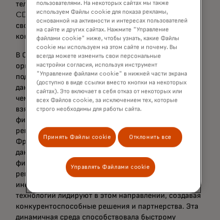
телекоммуникаций и других секторов в будущем.
пользователями. На некоторых сайтах мы также
используем Файлы cookie для показа рекламы,
CDR обеспечивает потребителям контроль над
основанной на активности и интересах пользователей
своими данными, одновременно способствуя
на сайте и других сайтах. Нажмите "Управление
конкуренции и поддержке инноваций.
файлами cookie" ниже, чтобы узнать, какие Файлы
cookie мы используем на этом сайте и почему. Вы
В Соединённых Штатах этот подход в основном
всегда можете изменить свои персональные
ориентирован на рынок: больше потребителей
настройки согласия, используя инструмент
"Управление файлами cookie" в нижней части экрана
подключается и использует свои финансовые
(доступно в виде ссылки вместо кнопки на некоторых
данные с сторонними приложениями и сервисами,
сайтах). Это включает в себя отказ от некоторых или
чем большинство других рынков вместе
всех Файлов cookie, за исключением тех, которые
взятые. Хотя Бюро по защите прав потребителей в
строго необходимы для работы сайта.
финансах (CFPB) уже несколько лет работает над
регулированием по разделу 1033 по делу Додда-
Принять Файлы cookie
Отклонить все
Франка, определяющим права на потребительские
данные, открытый банкинг и открытое
финансирование в США не формируются единым
Управлять Файлами cookie
регуляторным мандатом. Вместо этого финансовые
институты, финтех-компании и поставщики
технологий лидируют в этом направлении, создавая
конкурентоспособные решения и партнерства. Эта
динамичная среда способствовала быстрому