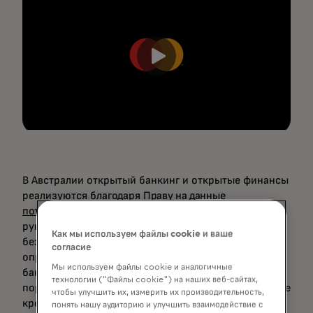
В Австралии открытый банкинг и открытые финансы
реализуются благодаря
Праву на данные
потребителей (CDR
) — инициативе под
руководством правительства, которая требует
Как мы используем файлы cookie и ваше
безопасного обмена данными между
согласие
определёнными секторами экономики. Начиная с
Мы используем файлы cookie и аналогичные
банковского дела в 2019 году, эта структура с тех
технологии ("Файлы cookie") на наших веб-сайтах,
пор расширилась на энергетическое и небанковское
чтобы улучшить их, измерить их производительность,
кредитование, с возможностью включения
понять нашу аудиторию и улучшить взаимодействие с