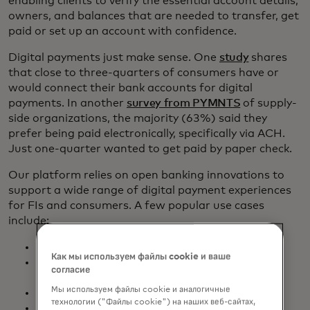
enabling clients to verify the essential account details,
owners, and balances that are needed to transfer, get
paid or set up an account with confidence.
Digital payments just make sense. One
study
shares
that close to three-quarters of consumers have or
would connect their bank accounts for digital
payments. In another
survey from PYMNTS
of supply-
side organizations, the majority (63%) said they
prefer being paid electronically, specifically via ACH.
Just one-quarter wanted to get paid by paper check.
Our platform relies on open banking innovations to
support a wide range of digital payment experiences
for FIs and consumers. A few popular use cases
include:
Secure account opening and funding
Как мы используем файлы cookie и ваше
Mortgage and consumer loan
согласие
repayment/servicing
Мы используем файлы cookie и аналогичные
P2P money transfers
технологии ("Файлы cookie") на наших веб-сайтах,
Direct ACH payments (P2M)