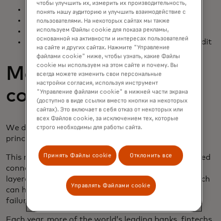
чтобы улучшить их, измерить их производительность,
Funding digital wallets
понять нашу аудиторию и улучшить взаимодействие с
Government disbursements
пользователями. На некоторых сайтах мы также
используем Файлы cookie для показа рекламы,
Recurring, account-based bill payments
основанной на активности и интересах пользователей
Buy-Now-Pay-Later and installment-style credit
на сайте и других сайтах. Нажмите "Управление
файлами cookie" ниже, чтобы узнать, какие Файлы
cookie мы используем на этом сайте и почему. Вы
Move money with
всегда можете изменить свои персональные
настройки согласия, используя инструмент
confidence
"Управление файлами cookie" в нижней части экрана
(доступно в виде ссылки вместо кнопки на некоторых
сайтах). Это включает в себя отказ от некоторых или
всех Файлов cookie, за исключением тех, которые
We designed our platform behind a driving
строго необходимы для работы сайта.
principle:
Pay Confidently.
Принять Файлы cookie
Отклонить все
This means reliably fast data and superior, API-based
connections with leading financial institutions. We
layered in added intelligence and deep learning which
Управлять Файлами cookie
can help to mitigate fraud while reducing payment
failure and pesky NSF fees.
Each year, more of the world’s leading banks, fintechs,