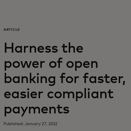
Для вас
Для бизнеса
ARTICLE
Harness the
Для всего мира
power of open
Для новаторов
banking for faster,
Новости и тренды
easier compliant
payments
Published: January 27, 2022