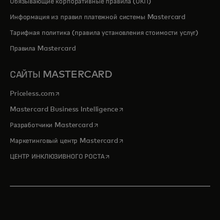
Обязывающие корпоративные правила (ОКП)
Информация из правил платежной системы Mastercard
Тарифная политика (правила установления стоимости услуг)
Правила Mastercard
САЙТЫ MASTERCARD
opens in a new tab
Priceless.com
opens in a new tab
Mastercard Business Intelligence
opens in a new tab
Разработчики Mastercard
opens in a new tab
Маркетинговый центр Mastercard
opens in a new tab
ЦЕНТР ИНКЛЮЗИВНОГО РОСТА