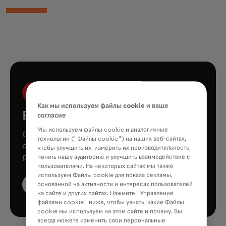
Как мы используем файлы cookie и ваше
Book a demo
согласие
Мы используем файлы cookie и аналогичные
Consult our team to learn how Mastercard
технологии ("Файлы cookie") на наших веб-сайтах,
can enhance your business through our
чтобы улучшить их, измерить их производительность,
products and services.
понять нашу аудиторию и улучшить взаимодействие с
пользователями. На некоторых сайтах мы также
используем Файлы cookie для показа рекламы,
Book a demo
основанной на активности и интересах пользователей
на сайте и других сайтах. Нажмите "Управление
файлами cookie" ниже, чтобы узнать, какие Файлы
cookie мы используем на этом сайте и почему. Вы
всегда можете изменить свои персональные