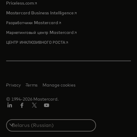
opens in a new tab
Priceless.com
opens in a new tab
Mastercard Business Intelligence
opens in a new tab
Разработчики Mastercard
opens in a new tab
Маркетинговый центр Mastercard
opens in a new tab
ЦЕНТР ИНКЛЮЗИВНОГО РОСТА
Privacy
Terms
Manage cookies
© 1994-2026 Mastercard.
LinkedIn
Facebook
X
YouTube
(ранее
Twitter)
Select
a
country