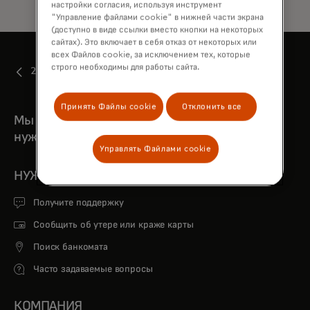
настройки согласия, используя инструмент
"Управление файлами cookie" в нижней части экрана
(доступно в виде ссылки вместо кнопки на некоторых
сайтах). Это включает в себя отказ от некоторых или
всех Файлов cookie, за исключением тех, которые
строго необходимы для работы сайта.
2022
Принять Файлы cookie
Отклонить все
Мы всегда рядом, когда мы вам
нужны
Управлять Файлами cookie
НУЖНА ПОМОЩЬ?
Получите поддержку
Сообщить об утере или краже карты
Поиск банкомата
Часто задаваемые вопросы
КОМПАНИЯ