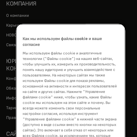
КОМПАНИЯ
О компании
opens in a new tab
Карьера
НОВОСТИ
Как мы используем файлы cookie и ваше
opens in a new tab
согласие
Связи с инвесторами
Мы используем файлы cookie и аналогичные
технологии ("Файлы cookie") на наших веб-сайтах,
ЮРИДИЧЕСКАЯ ИНФОРМАЦИЯ И
чтобы улучшить их, измерить их производительность,
КОНФИДЕНЦИАЛЬНОСТЬ
понять нашу аудиторию и улучшить взаимодействие с
пользователями. На некоторых сайтах мы также
Конфиденциальность и ответственность за данные
используем Файлы cookie для показа рекламы,
основанной на активности и интересах пользователей
Обязывающие корпоративные правила (ОКП)
на сайте и других сайтах. Нажмите "Управление
файлами cookie" ниже, чтобы узнать, какие Файлы
Информация из правил платежной системы Mastercard
cookie мы используем на этом сайте и почему. Вы
Тарифная политика (правила установления стоимости услуг)
всегда можете изменить свои персональные
настройки согласия, используя инструмент
Правила Mastercard
"Управление файлами cookie" в нижней части экрана
(доступно в виде ссылки вместо кнопки на некоторых
сайтах). Это включает в себя отказ от некоторых или
САЙТЫ MASTERCARD
всех Файлов cookie, за исключением тех, которые