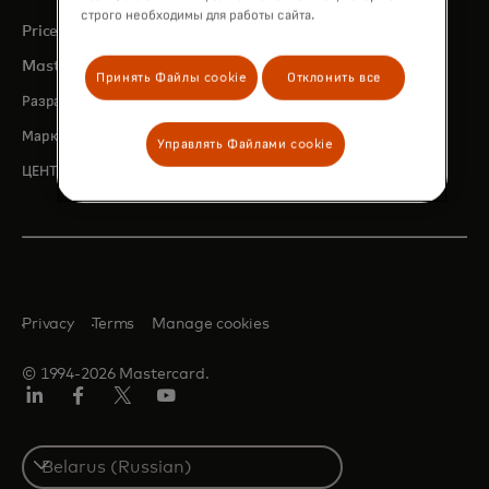
строго необходимы для работы сайта.
opens in a new tab
Priceless.com
opens in a new tab
Mastercard Business Intelligence
Принять Файлы cookie
Отклонить все
opens in a new tab
Разработчики Mastercard
opens in a new tab
Маркетинговый центр Mastercard
Управлять Файлами cookie
opens in a new tab
ЦЕНТР ИНКЛЮЗИВНОГО РОСТА
Privacy
Terms
Manage cookies
© 1994-2026 Mastercard.
LinkedIn
Facebook
X
YouTube
(ранее
Twitter)
Select
a
country