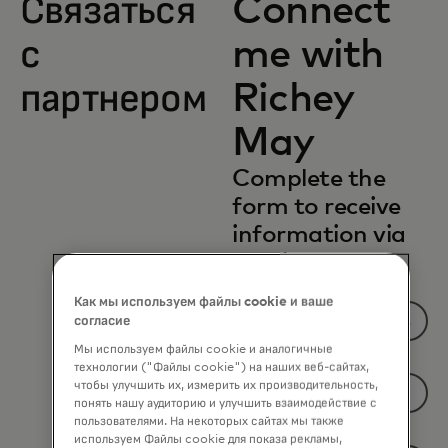
Связаться
Connect
с
me with
партнером
Richey
May
Complete the
form to receive
information via
email.
*
First Name
Как мы используем файлы cookie и ваше
согласие
Мы используем файлы cookie и аналогичные
*
Last Name
технологии ("Файлы cookie") на наших веб-сайтах,
чтобы улучшить их, измерить их производительность,
понять нашу аудиторию и улучшить взаимодействие с
пользователями. На некоторых сайтах мы также
*
Company Name
используем Файлы cookie для показа рекламы,