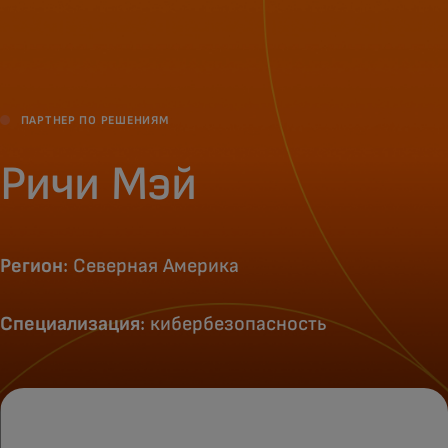
Для вас
Для бизнеса
ПАРТНЕР ПО РЕШЕНИЯМ
Для всего мира
Ричи Мэй
Для новаторов
Регион
: Северная Америка
Новости и тренды
Специализация
: кибербезопасность