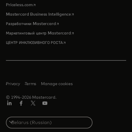
opens in a new tab
Priceless.com
opens in a new tab
Mastercard Business Intelligence
opens in a new tab
Разработчики Mastercard
opens in a new tab
Маркетинговый центр Mastercard
opens in a new tab
ЦЕНТР ИНКЛЮЗИВНОГО РОСТА
Privacy
Terms
Manage cookies
© 1994-2026 Mastercard.
LinkedIn
Facebook
X
YouTube
(ранее
Twitter)
Select
a
country