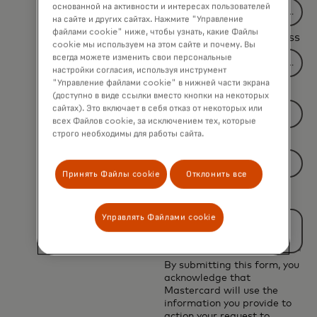
основанной на активности и интересах пользователей
на сайте и других сайтах. Нажмите "Управление
файлами cookie" ниже, чтобы узнать, какие Файлы
*
Business Email Address
cookie мы используем на этом сайте и почему. Вы
всегда можете изменить свои персональные
настройки согласия, используя инструмент
"Управление файлами cookie" в нижней части экрана
*
Job Title
(доступно в виде ссылки вместо кнопки на некоторых
сайтах). Это включает в себя отказ от некоторых или
всех Файлов cookie, за исключением тех, которые
строго необходимы для работы сайта.
*
Country
Filtering
Принять Файлы cookie
Отклонить все
*
Current business
will
challenge
be
Управлять Файлами cookie
applied
after
3
By submitting this form, you
acknowledge that
characters.
Mastercard will use the
information you provide to
action your request to