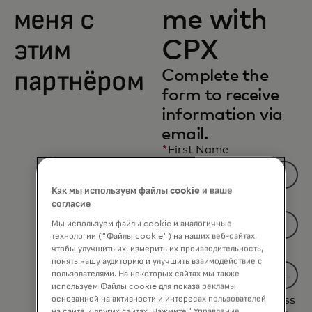
меня с
me with
этим
CPX
партнёром
Complete the
form to receive
information via
email.
*
First Name
Как мы используем файлы cookie и ваше
*
Last Name
согласие
Мы используем файлы cookie и аналогичные
технологии ("Файлы cookie") на наших веб-сайтах,
чтобы улучшить их, измерить их производительность,
*
Company Name
понять нашу аудиторию и улучшить взаимодействие с
пользователями. На некоторых сайтах мы также
используем Файлы cookie для показа рекламы,
основанной на активности и интересах пользователей
*
Business Email Address
на сайте и других сайтах. Нажмите "Управление