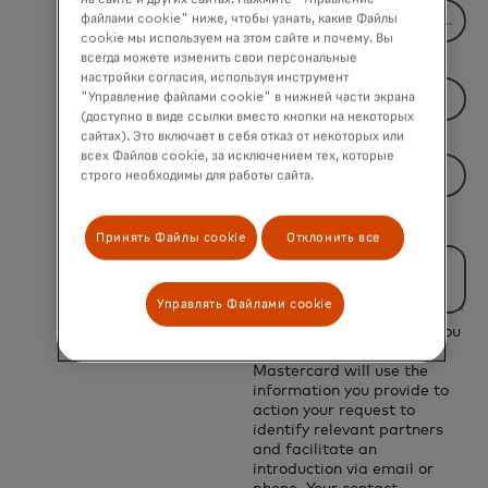
файлами cookie" ниже, чтобы узнать, какие Файлы
cookie мы используем на этом сайте и почему. Вы
всегда можете изменить свои персональные
*
Job Title
настройки согласия, используя инструмент
"Управление файлами cookie" в нижней части экрана
(доступно в виде ссылки вместо кнопки на некоторых
сайтах). Это включает в себя отказ от некоторых или
*
Country
всех Файлов cookie, за исключением тех, которые
строго необходимы для работы сайта.
Filtering
*
Current business
will
challenge
Принять Файлы cookie
Отклонить все
be
applied
after
Управлять Файлами cookie
3
By submitting this form, you
acknowledge that
characters.
Mastercard will use the
information you provide to
action your request to
identify relevant partners
and facilitate an
introduction via email or