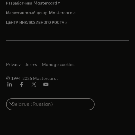
opens in a new tab
Разработчики Mastercard
opens in a new tab
Маркетинговый центр Mastercard
opens in a new tab
ЦЕНТР ИНКЛЮЗИВНОГО РОСТА
Privacy
Terms
Manage cookies
© 1994-2026 Mastercard.
LinkedIn
Facebook
X
YouTube
(ранее
Twitter)
Select
a
country