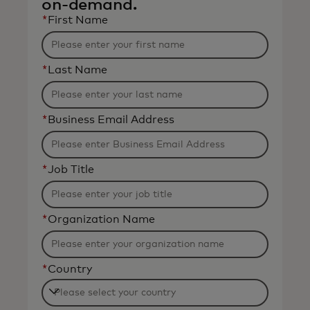
on-demand.
*
First Name
*
Last Name
*
Business Email Address
*
Job Title
*
Organization Name
*
Country
Filtering