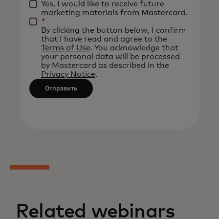
Yes, I would like to receive future
will
marketing materials from Mastercard.
be
*
By clicking the button below, I confirm
applied
that I have read and agree to the
after
Terms of Use
. You acknowledge that
your personal data will be processed
3
by Mastercard as described in the
characters.
Privacy Notice
.
Отправить
Related webinars