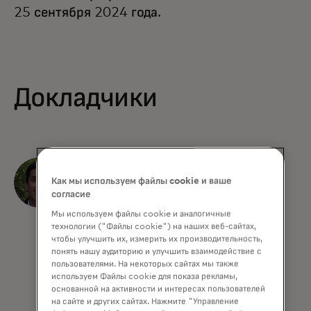
25 сентября 2024 года.
Докладчики
RJ Уинн
Как мы используем файлы cookie и ваше
Вице-президент,
согласие
специализированные
Мы используем файлы cookie и аналогичные
технологии ("Файлы cookie") на наших веб-сайтах,
продажи
чтобы улучшить их, измерить их производительность,
понять нашу аудиторию и улучшить взаимодействие с
Mastercard
пользователями. На некоторых сайтах мы также
используем Файлы cookie для показа рекламы,
основанной на активности и интересах пользователей
на сайте и других сайтах. Нажмите "Управление