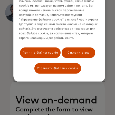
файлами cookie" ниже, чтобы узнать, какие Файлы
Джейкоб Бухер
cookie мы используем на этом сайте и почему. Вы
всегда можете изменить свои персональные
настройки согласия, используя инструмент
Старший менеджер
"Управление файлами cookie" в нижней части экрана
II,
(доступно в виде ссылки вместо кнопки на некоторых
сайтах). Это включает в себя отказ от некоторых или
бизнес-аналитика и
всех Файлов cookie, за исключением тех, которые
аналитика данных
строго необходимы для работы сайта.
Walmart
Принять Файлы cookie
Отклонить все
Управлять Файлами cookie
View on-demand
Complete the form to view