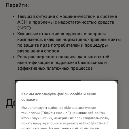
Перейти:
Текущая ситуация с мошенничеством в системе
ACH и проблемы с недостаточностью средств
(NSF)
Ключевые стратегии внедрения и вопросы
комплаенса, включая нормативно-правовые акты
по защите прав потребителей и процедуры
разрешения споров
Роль расширенного анализа данных и сетей
идентификации в поддержке безопасных и
эффективных платежных процессов
Как мы используем файлы cookie и ваше
Докладчики
согласие
Мы используем файлы cookie и аналогичные
технологии ("Файлы cookie") на наших веб-сайтах,
чтобы улучшить их, измерить их производительность,
понять нашу аудиторию и улучшить взаимодействие с
пользователями. На некоторых сайтах мы также