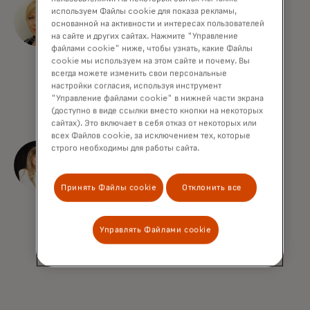
Эми Моррис
используем Файлы cookie для показа рекламы,
основанной на активности и интересах пользователей
Старший директор,
на сайте и других сайтах. Нажмите "Управление
файлами cookie" ниже, чтобы узнать, какие Файлы
правила сети ACH
cookie мы используем на этом сайте и почему. Вы
всегда можете изменить свои персональные
Nacha
настройки согласия, используя инструмент
"Управление файлами cookie" в нижней части экрана
(доступно в виде ссылки вместо кнопки на некоторых
сайтах). Это включает в себя отказ от некоторых или
всех Файлов cookie, за исключением тех, которые
Николь Вайбель
строго необходимы для работы сайта.
Вице-президент,
Принять Файлы cookie
Отклонить все
продукты открытых
финансов
Управлять Файлами cookie
Mastercard