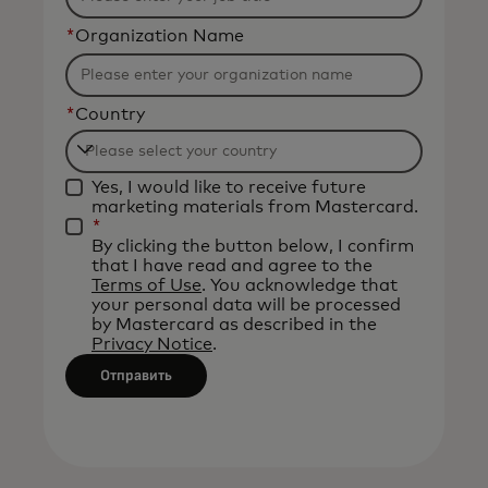
*
Organization Name
*
Country
Filtering
Yes, I would like to receive future
will
marketing materials from Mastercard.
be
*
By clicking the button below, I confirm
applied
that I have read and agree to the
after
Terms of Use
. You acknowledge that
your personal data will be processed
3
by Mastercard as described in the
characters.
Privacy Notice
.
Отправить