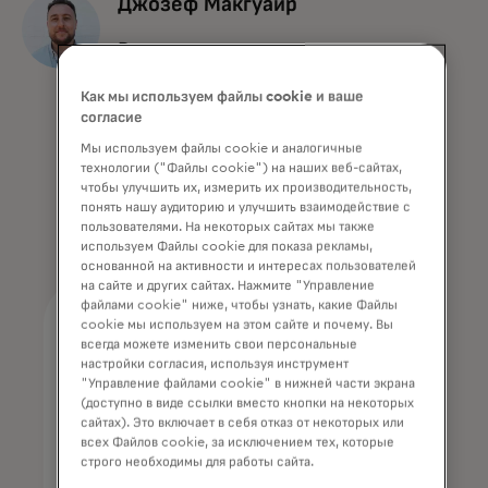
Джозеф Макгуайр
Руководитель,
консалтинг в
Как мы используем файлы cookie и ваше
области инноваций
согласие
Mastercard
Мы используем файлы cookie и аналогичные
технологии ("Файлы cookie") на наших веб-сайтах,
чтобы улучшить их, измерить их производительность,
понять нашу аудиторию и улучшить взаимодействие с
пользователями. На некоторых сайтах мы также
используем Файлы cookie для показа рекламы,
основанной на активности и интересах пользователей
на сайте и других сайтах. Нажмите "Управление
файлами cookie" ниже, чтобы узнать, какие Файлы
cookie мы используем на этом сайте и почему. Вы
всегда можете изменить свои персональные
View on-demand
настройки согласия, используя инструмент
"Управление файлами cookie" в нижней части экрана
(доступно в виде ссылки вместо кнопки на некоторых
Complete the form to view
сайтах). Это включает в себя отказ от некоторых или
on-demand.
всех Файлов cookie, за исключением тех, которые
строго необходимы для работы сайта.
*
First Name