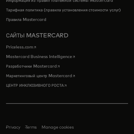
Информация из правил платежной системы Mastercard
Тарифная политика (правила установления стоимости услуг)
Правила Mastercard
САЙТЫ MASTERCARD
opens in a new tab
Priceless.com
opens in a new tab
Mastercard Business Intelligence
opens in a new tab
Разработчики Mastercard
opens in a new tab
Маркетинговый центр Mastercard
opens in a new tab
ЦЕНТР ИНКЛЮЗИВНОГО РОСТА
Privacy
Terms
Manage cookies