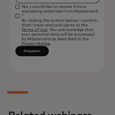
Filtering
applied
Yes, I would like to receive future
will
after
marketing materials from Mastercard.
be
*
3
By clicking the button below, I confirm
applied
characters.
that I have read and agree to the
after
Terms of Use
. You acknowledge that
your personal data will be processed
3
by Mastercard as described in the
characters.
Privacy Notice
.
Отправить