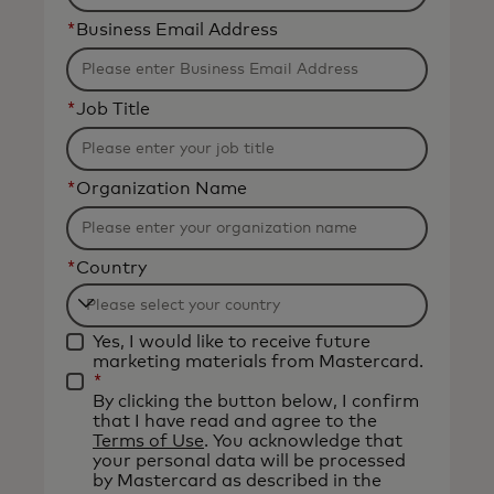
*
Business Email Address
*
Job Title
*
Organization Name
*
Country
Filtering
Yes, I would like to receive future
will
marketing materials from Mastercard.
be
*
By clicking the button below, I confirm
applied
that I have read and agree to the
after
Terms of Use
. You acknowledge that
your personal data will be processed
3
by Mastercard as described in the
characters.