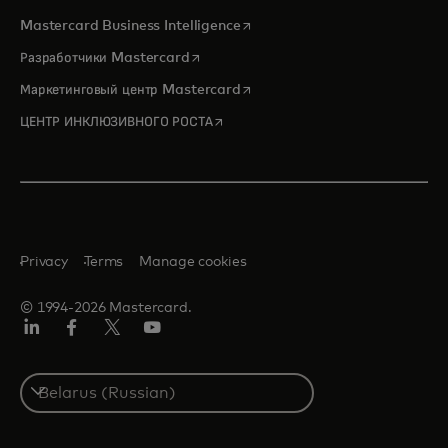
opens in a new tab
Mastercard Business Intelligence
opens in a new tab
Разработчики Mastercard
opens in a new tab
Маркетинговый центр Mastercard
opens in a new tab
ЦЕНТР ИНКЛЮЗИВНОГО РОСТА
Privacy
Terms
Manage cookies
© 1994-2026 Mastercard.
LinkedIn
Facebook
X
YouTube
(ранее
Twitter)
Select
a
country