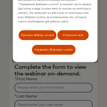
кибербезопасности
настройки согласия, используя инструмент
"Управление файлами cookie" в нижней части экрана
(доступно в виде ссылки вместо кнопки на некоторых
Datos Insights
сайтах). Это включает в себя отказ от некоторых или
всех Файлов cookie, за исключением тех, которые
строго необходимы для работы сайта.
Принять Файлы cookie
Отклонить все
Управлять Файлами cookie
View on-demand
Complete the form to view
the webinar on-demand.
*
First Name
*
Last Name