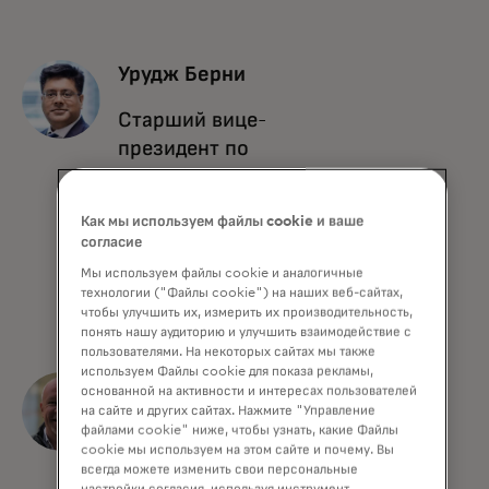
Урудж Берни
Старший вице-
президент по
кибербезопасности
платежных
Как мы используем файлы cookie и ваше
экосистем
согласие
Мы используем файлы cookie и аналогичные
Mastercard
технологии ("Файлы cookie") на наших веб-сайтах,
чтобы улучшить их, измерить их производительность,
понять нашу аудиторию и улучшить взаимодействие с
пользователями. На некоторых сайтах мы также
используем Файлы cookie для показа рекламы,
Джон Хорн
основанной на активности и интересах пользователей
на сайте и других сайтах. Нажмите "Управление
Руководитель
файлами cookie" ниже, чтобы узнать, какие Файлы
cookie мы используем на этом сайте и почему. Вы
практики по
всегда можете изменить свои персональные