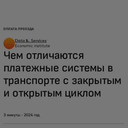
Для вас
Для бизнеса
ОПЛАТА ПРОЕЗДА
Data &. Services
Для всего мира
Economic institute
Чем отличаются
платежные системы в
Для новаторов
транспорте с закрытым
Новости и тренды
и открытым циклом
3 минуты · 2024 год