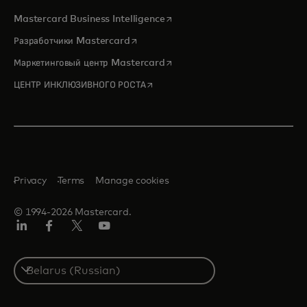
opens in a new tab
Mastercard Business Intelligence
opens in a new tab
Разработчики Mastercard
opens in a new tab
Маркетинговый центр Mastercard
opens in a new tab
ЦЕНТР ИНКЛЮЗИВНОГО РОСТА
Privacy
Terms
Manage cookies
© 1994-2026 Mastercard.
LinkedIn
Facebook
X
YouTube
(ранее
Twitter)
Select
a
country