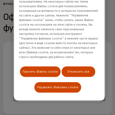
пользователями. На некоторых сайтах мы также
ФУНКЦИИ
используем Файлы cookie для показа рекламы,
основанной на активности и интересах пользователей
Офлайн-
на сайте и других сайтах. Нажмите "Управление
файлами cookie" ниже, чтобы узнать, какие Файлы
cookie мы используем на этом сайте и почему. Вы
функциональность
всегда можете изменить свои персональные
настройки согласия, используя инструмент
"Управление файлами cookie" в нижней части экрана
(доступно в виде ссылки вместо кнопки на некоторых
сайтах). Это включает в себя отказ от некоторых или
всех Файлов cookie, за исключением тех, которые
строго необходимы для работы сайта.
Принять Файлы cookie
Отклонить все
Платежные системы в транспорте с
закрытым циклом
Управлять Файлами cookie
Может работать.