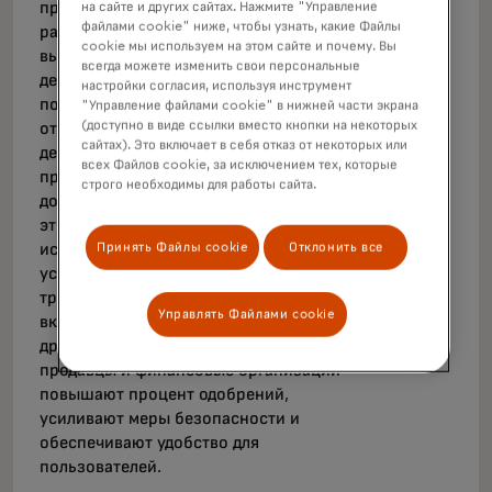
продавцам скрипт для сбора
на сайте и других сайтах. Нажмите "Управление
файлами cookie" ниже, чтобы узнать, какие Файлы
расширенного набора данных,
cookie мы используем на этом сайте и почему. Вы
выходящего за рамки стандартных
всегда можете изменить свои персональные
деталей транзакций. Эти данные
настройки согласия, используя инструмент
помогают эмитенту решить, стоит ли
"Управление файлами cookie" в нижней части экрана
(доступно в виде ссылки вместо кнопки на некоторых
отправить запрос на подтверждение
сайтах). Это включает в себя отказ от некоторых или
держателю карты или разрешить
всех Файлов cookie, за исключением тех, которые
проведение транзакции без
строго необходимы для работы сайта.
дополнительных проверок. В число
этих расширенных данных входит
историческая информация об
Принять Файлы cookie
Отклонить все
устройстве, с которого происходит
транзакция, а также данные о браузере,
Управлять Файлами cookie
включая IP-адрес, часовые пояса и
другие. С помощью этой аналитики
продавцы и финансовые организации
повышают процент одобрений,
усиливают меры безопасности и
обеспечивают удобство для
пользователей.