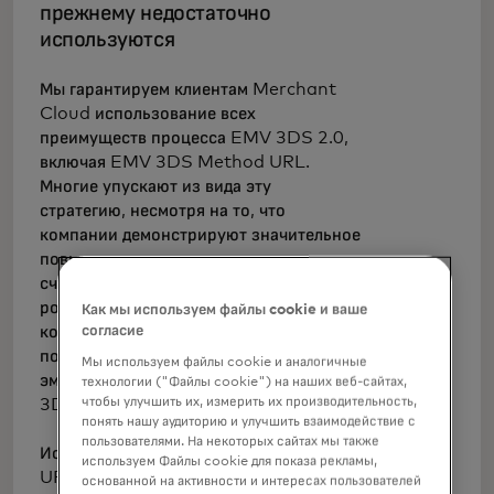
прежнему недостаточно
используются
Мы гарантируем клиентам Merchant
Cloud использование всех
преимуществ процесса EMV 3DS 2.0,
включая EMV 3DS Method URL.
Многие упускают из вида эту
стратегию, несмотря на то, что
компании демонстрируют значительное
повышение производительности за
счет беспрепятственных платежей. Этот
рост выражается в снижении
Как мы используем файлы cookie и ваше
количества запросов на
согласие
подтверждение, когда и продавец, и
Мы используем файлы cookie и аналогичные
эмитент, и их ACS поддерживают EMV
технологии ("Файлы cookie") на наших веб-сайтах,
чтобы улучшить их, измерить их производительность,
3DS Method URL.
понять нашу аудиторию и улучшить взаимодействие с
пользователями. На некоторых сайтах мы также
Использование EMV 3DS Method
используем Файлы cookie для показа рекламы,
URL позволяет ACS предоставить
основанной на активности и интересах пользователей