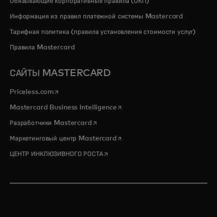
Обязывающие корпоративные правила (ОКП)
Информация из правил платежной системы Mastercard
Тарифная политика (правила установления стоимости услуг)
Правила Mastercard
САЙТЫ MASTERCARD
opens in a new tab
Priceless.com
opens in a new tab
Mastercard Business Intelligence
opens in a new tab
Разработчики Mastercard
opens in a new tab
Маркетинговый центр Mastercard
opens in a new tab
ЦЕНТР ИНКЛЮЗИВНОГО РОСТА