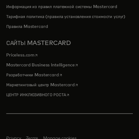
Информация из правил платежной системы Mastercard
Тарифная политика (правила установления стоимости услуг)
Правила Mastercard
САЙТЫ MASTERCARD
opens in a new tab
Priceless.com
opens in a new tab
Mastercard Business Intelligence
opens in a new tab
Разработчики Mastercard
opens in a new tab
Маркетинговый центр Mastercard
opens in a new tab
ЦЕНТР ИНКЛЮЗИВНОГО РОСТА
Privacy
Terms
Manage cookies