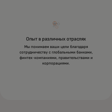
Опыт в различных отраслях
Мы понимаем ваши цели благодаря
сотрудничеству с глобальными банками,
финтех-компаниями, правительствами и
корпорациями.
С помощью AR, смешанной реальности,
искусственного интеллекта, Web3, 5G и
других технологий мы помогаем вам
достигать новых высот, снижая риски.