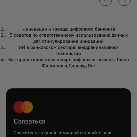
ИНФОГРАФИКА
Инновации и тренды цифрового банкинга
Инновации и тренды цифрового
opens in a new tab
Подробнее
5 советов по ответственному использованию данных
банкинга
для стимулирования инноваций
ИИ в банковском секторе: внедрение модных
технологий
Как ориентироваться в мире цифровых активов: Танчо
Фингаров и Дональд Онг
Связаться
Свяжитесь с нашей командой и узнайте, как