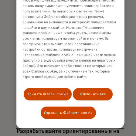
чтобы улучшить их, измерить их производительность,
понять нашу аудиторию и улучшить взаимодействие с
пользователями. На некоторых сайтах мы также
используем Файлы cookie для показа рекламы,
основанной на активности и интересах пользователей
Искусственный интеллект
на сайте и других сайтах. Нажмите "Управление
файлами cookie" ниже, чтобы узнать, какие Файлы
cookie мы используем на этом сайте и почему. Вы
Внедрите ИИ для персонализации
всегда можете изменить свои персональные
взаимодействий и вовлечения
настройки согласия, используя инструмент
"Управление файлами cookie" в нижней части экрана
клиентов.
(доступно в виде ссылки вместо кнопки на некоторых
сайтах). Это включает в себя отказ от некоторых или
всех Файлов cookie, за исключением тех, которые
строго необходимы для работы сайта.
Принять Файлы cookie
Отклонить все
Управлять Файлами cookie
Кинематографическая коммерция
Разрабатывайте ориентированные на