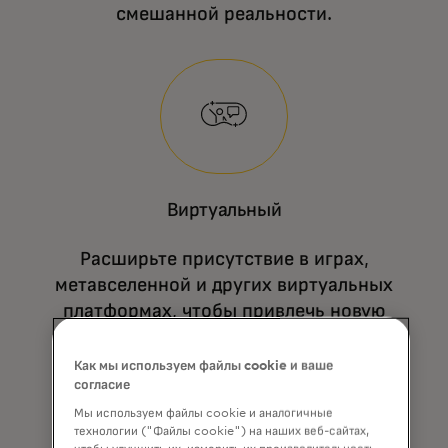
смешанной реальности.
Практика Mastercard Future Tech
объединяет стратегию, консалтинг и
разработку, помогая создавать прототипы и
Виртуальный
масштабировать решения на базе
технологий.
Расширьте присутствие в играх,
метавселенной и других виртуальных
платформах, чтобы привлечь новую
аудиторию.
Как мы используем файлы cookie и ваше
согласие
Мы используем файлы cookie и аналогичные
технологии ("Файлы cookie") на наших веб-сайтах,