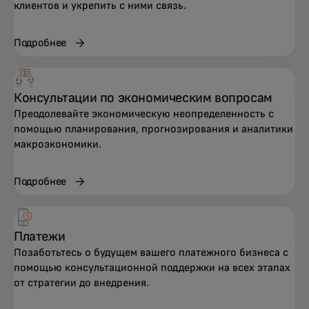
клиентов и укрепить с ними связь.
Подробнее
Комплексная поддержка в области
стратегии, данных, технологий и
Консультации по экономическим вопросам
обслуживания клиентов, созданная для
Преодолевайте экономическую неопределенность с
помощью планирования, прогнозирования и аналитики
ускорения роста и повышения
макроэкономики.
устойчивости.
Подробнее
Платежи
Позаботьтесь о будущем вашего платежного бизнеса с
помощью консультационной поддержки на всех этапах
от стратегии до внедрения.