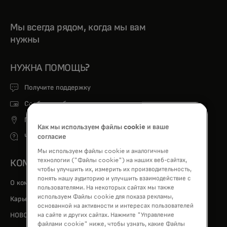
Мы всегда рядом, когда мы вам
нужны
НУЖНА ПОМОЩЬ?
Получите поддержку
Сообщить об утере или краже карты
Поиск банкомата
Как мы используем файлы cookie и ваше
Часто задаваемые вопросы
согласие
Мы используем файлы cookie и аналогичные
технологии ("Файлы cookie") на наших веб-сайтах,
КОМПАНИЯ
чтобы улучшить их, измерить их производительность,
понять нашу аудиторию и улучшить взаимодействие с
О компании
пользователями. На некоторых сайтах мы также
используем Файлы cookie для показа рекламы,
opens in a new tab
Карьера
основанной на активности и интересах пользователей
НОВОСТИ
на сайте и других сайтах. Нажмите "Управление
файлами cookie" ниже, чтобы узнать, какие Файлы