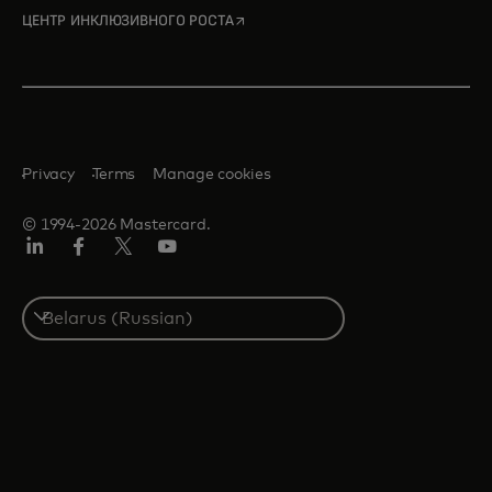
opens in a new tab
ЦЕНТР ИНКЛЮЗИВНОГО РОСТА
Privacy
Terms
Manage cookies
© 1994-2026 Mastercard.
LinkedIn
Facebook
X
YouTube
(ранее
Twitter)
Select
a
country