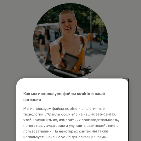
Подход, ориентированный
Как мы используем файлы cookie и ваше
на пользователя
согласие
Мы используем файлы cookie и аналогичные
Мы начинаем с людей — каждое наше
технологии ("Файлы cookie") на наших веб-сайтах,
решение основано на запросах
чтобы улучшить их, измерить их производительность,
пользователей, протестировано в
понять нашу аудиторию и улучшить взаимодействие с
реальных рыночных условиях и
пользователями. На некоторых сайтах мы также
разработано для максимального
используем Файлы cookie для показа рекламы,