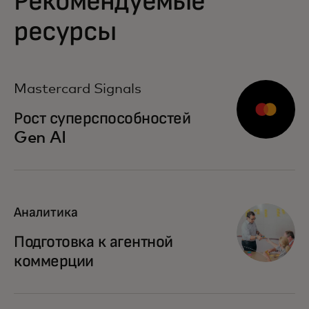
Рекомендуемые
ресурсы
opens in a new tab
Mastercard Signals
Рост суперспособностей
Gen AI
Аналитика
Подготовка к агентной
коммерции