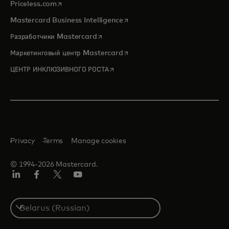
opens in a new tab
Priceless.com
opens in a new tab
Mastercard Business Intelligence
opens in a new tab
Разработчики Mastercard
opens in a new tab
Маркетинговый центр Mastercard
opens in a new tab
ЦЕНТР ИНКЛЮЗИВНОГО РОСТА
Privacy
Terms
Manage cookies
© 1994-2026 Mastercard.
LinkedIn
Facebook
X
YouTube
(ранее
Twitter)
Select
a
country