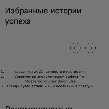
Избранные истории
успеха
ПРИМЕР ИЗ ПРАКТИКИ
ПРИМ
Праздники 2025: ценности и настроения
virgin money unlocked a
По
Подробнее
П
Совокупный экономический эффект™ от
powerful innovation
Mastercard SpendingPulse
Тренды путешествий 2025: осознанные поездки
partnership with digital labs