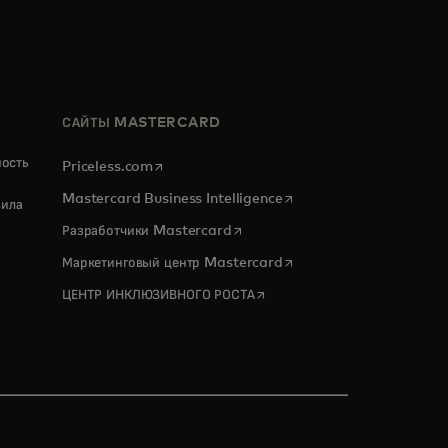
САЙТЫ MASTERCARD
ность
opens in a new tab
Priceless.com
opens in a new tab
Mastercard Business Intelligence
ила
opens in a new tab
Разработчики Mastercard
opens in a new tab
Маркетинговый центр Mastercard
opens in a new tab
ЦЕНТР ИНКЛЮЗИВНОГО РОСТА