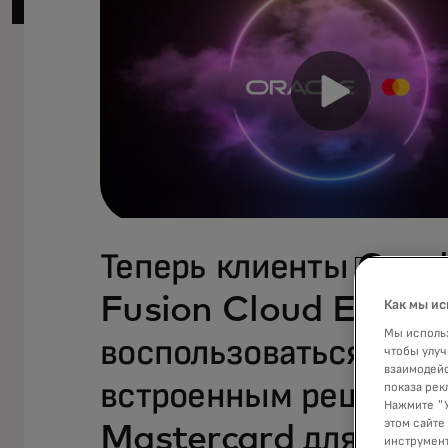
Теперь клиенты Orac
Fusion Cloud ERP мо
Как мы ис
Мы использ
воспользоваться
чтобы улуч
взаимодейс
встроенным решение
показа рек
Нажмите "У
этом сайте
Mastercard для B2B
инструмент