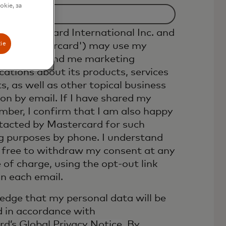
okie, за
hat Mastercard International Inc. and
ie
iates ('Mastercard') may use my
etails to send me marketing
tions about its products, services
s, as well as other topical business
on by email. If I have shared my
ber, I confirm that I am also happy
tacted by Mastercard for such
g purposes by phone. I understand
 free to withdraw my consent at any
e of charge, using the opt-out link
in each email.
edge that my personal data will be
 in accordance with
rd’s
Global Privacy Notice
. By