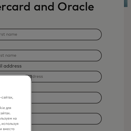
rcard and Oracle
il address
-сайтах,
kie для
сайтах.
ользуем на
, используя
ки вместо