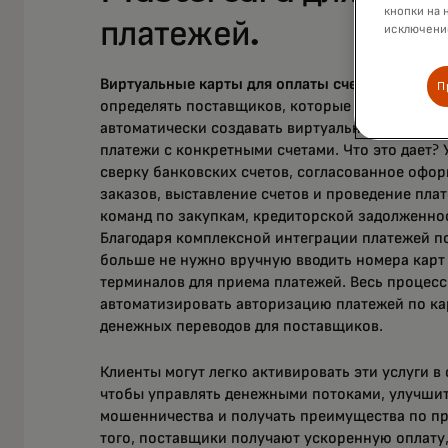
кнопки на 
платежей.
исключение
Виртуальные карты для оплаты счетов:
организ
П
определять поставщиков, которые принимают к
автоматически создавать виртуальные карты и 
платежи с конкретными счетами. Что это дает
сверку банковских счетов, согласованное офо
заказов, выставление счетов и проведение пла
команд по закупкам, кредиторской задолженно
Благодаря комплексной интеграции платежей 
больше не нужно вручную вводить номера карт 
терминалов для приема платежей. Весь процесс
автоматизировать авторизацию платежей по ка
денежных переводов для поставщиков.
Клиенты могут легко активировать эти услуги в 
чтобы управлять денежными потоками, улучшит
мошенничества и получать преимущества по п
того, поставщики получают ускоренную оплату