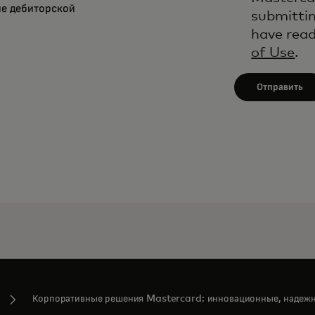
ие дебиторской
submittin
have rea
of Use
.
Отправить
Корпоративные решения Mastercard: инновационные, надежн