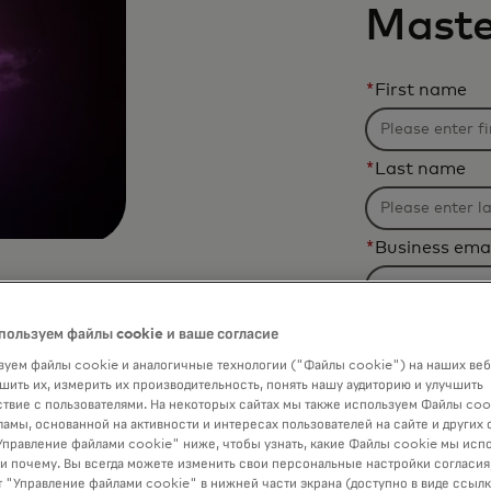
Maste
*
First name
*
Last name
*
Business ema
le
*
Job title
гут
пользуем файлы cookie и ваше согласие
уем файлы cookie и аналогичные технологии ("Файлы cookie") на наших веб
шить их, измерить их производительность, понять нашу аудиторию и улучшить
*
Company
твие с пользователями. На некоторых сайтах мы также используем Файлы coo
м
ламы, основанной на активности и интересах пользователей на сайте и других 
правление файлами cookie" ниже, чтобы узнать, какие Файлы cookie мы исп
 и почему. Вы всегда можете изменить свои персональные настройки согласия
-
*
Country
 "Управление файлами cookie" в нижней части экрана (доступно в виде ссыл