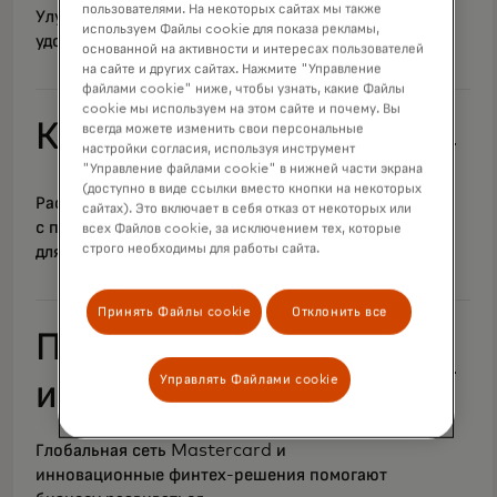
пользователями. На некоторых сайтах мы также
Улучшайте игры за счет безопасной и
используем Файлы cookie для показа рекламы,
удобной оплаты.
основанной на активности и интересах пользователей
на сайте и других сайтах. Нажмите "Управление
файлами cookie" ниже, чтобы узнать, какие Файлы
cookie мы используем на этом сайте и почему. Вы
Криптовалюты
всегда можете изменить свои персональные
настройки согласия, используя инструмент
"Управление файлами cookie" в нижней части экрана
(доступно в виде ссылки вместо кнопки на некоторых
Расширьте выбор, безопасность и масштаб
сайтах). Это включает в себя отказ от некоторых или
с помощью финтех-решений Mastercard
всех Файлов cookie, за исключением тех, которые
строго необходимы для работы сайта.
для блокчейна.
Принять Файлы cookie
Отклонить все
Поставщики
Управлять Файлами cookie
инфраструктуры
Глобальная сеть Mastercard и
инновационные финтех-решения помогают