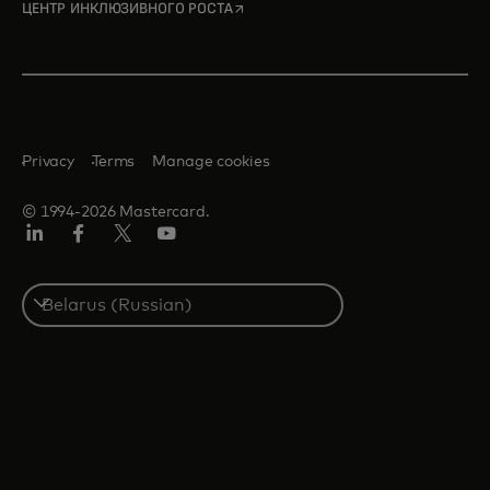
opens in a new tab
ЦЕНТР ИНКЛЮЗИВНОГО РОСТА
Privacy
Terms
Manage cookies
© 1994-2026 Mastercard.
LinkedIn
Facebook
X
YouTube
(ранее
Twitter)
Select
a
country